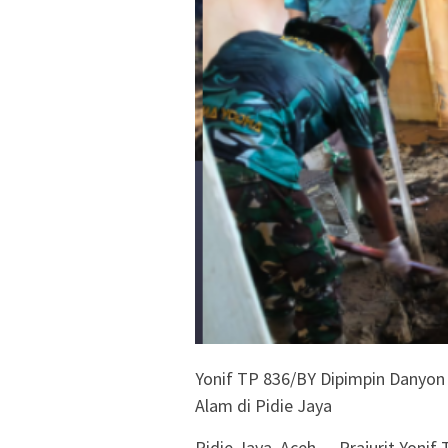
Yonif TP 836/BY Dipimpin Danyon
Alam di Pidie Jaya
Pidie Jaya, Aceh — Prajurit Yoni