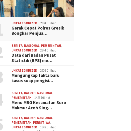
1
UNCATEGORIZED
2924 Dilihat
Gerak Cepat Polres Gresik
Bongkar Penjua…
2
BERITA
,
NASIONAL
,
PEMERINTAH
,
UNCATEGORIZED
2344 Dilihat
Data dari Badan Pusat
Statistik (BPS) me…
3
UNCATEGORIZED
1903 Dilihat
Mengungkap fakta baru
kasus suap pengisi…
4
BERITA
,
DAERAH
,
NASIONAL
,
PEMERINTAH
1423 Dilihat
Menu MBG Kecamatan Suro
Makmur Aceh Sing…
5
BERITA
,
DAERAH
,
NASIONAL
,
PEMERINTAH
,
PERISTIWA
,
UNCATEGORIZED
1142 Dilihat