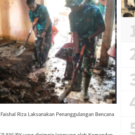
 Faishal Riza Laksanakan Penanggulangan Bencana
f TP 836/BY yang dipimpin langsung oleh Komandan