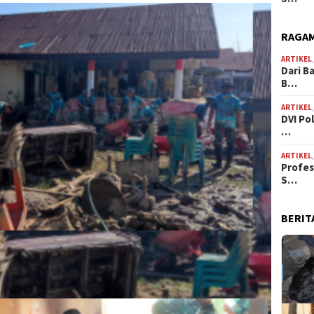
RAGAM
ARTIKEL
Dari B
B…
ARTIKEL
DVI Po
…
ARTIKEL
Profes
S…
BERIT