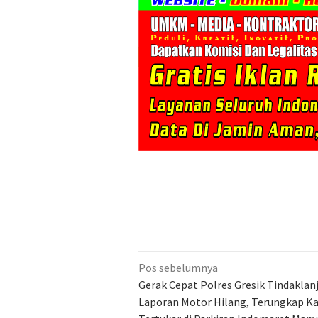
Navigasi
Pos sebelumnya
pos
Gerak Cepat Polres Gresik Tindaklanj
Laporan Motor Hilang, Terungkap K