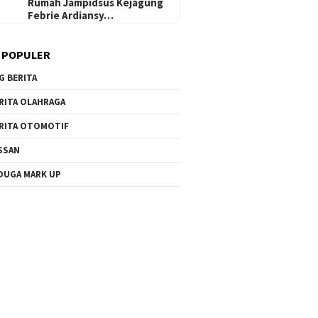
Rumah Jampidsus Kejagung
Febrie Ardiansy…
 POPULER
G BERITA
RITA OLAHRAGA
RITA OTOMOTIF
SSAN
DUGA MARK UP