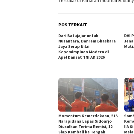
Tertukar di Parkiran Indomaret Many
POS TERKAIT
Dari Batujajar untuk
DVI 
Nusantara, Danrem Bhaskara
Jena
Jaya Serap Nilai
Muti
Kepemimpinan Modern di
Apel Dansat TNI AD 2026
Momentum Kemerdekaan, 515
Samb
Narapidana Lapas Sidoarjo
Keme
Diusulkan Terima Remisi, 12
IIA 
Siap Kembali ke Tengah
Melal