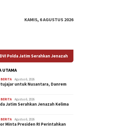
KAMIS, 6 AGUSTUS 2026
Jenazah Kelima Korban KM Mutiara Sentosa II
Profesor Mi
A UTAMA
,
BERITA
Agustus 6, 2026
atujajar untuk Nusantara, Danrem
,
BERITA
Agustus 6, 2026
lda Jatim Serahkan Jenazah Kelima
,
BERITA
Agustus 6, 2026
or Minta Presiden RI Perintahkan