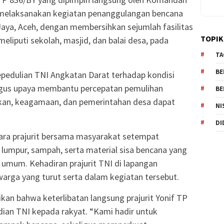
a, melaksanakan kegiatan penanggulangan bencana
Jaya, Aceh, dengan membersihkan sejumlah fasilitas
TOPIK
iputi sekolah, masjid, dan balai desa, pada
TA
BE
epedulian TNI Angkatan Darat terhadap kondisi
igus upaya membantu percepatan pemulihan
BE
dikan, keagamaan, dan pemerintahan desa dapat
NI
DI
para prajurit bersama masyarakat setempat
umpur, sampah, serta material sisa bencana yang
 umum. Kehadiran prajurit TNI di lapangan
arga yang turut serta dalam kegiatan tersebut.
kan bahwa keterlibatan langsung prajurit Yonif TP
an TNI kepada rakyat. “Kami hadir untuk