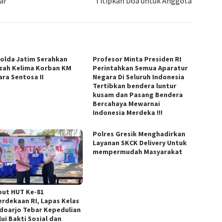
ar
Titipkan Doa untuk Anggota
Polda Jatim Serahkan
Profesor Minta Presiden RI
zah Kelima Korban KM
Perintahkan Semua Aparatur
ara Sentosa II
Negara Di Seluruh Indonesia
Tertibkan bendera luntur
kusam dan Pasang Bendera
Bercahaya Mewarnai
Indonesia Merdeka !!!
Polres Gresik Menghadirkan
Layanan SKCK Delivery Untuk
mempermudah Masyarakat
ut HUT Ke-81
rdekaan RI, Lapas Kelas
Sidoarjo Tebar Kepedulian
ui Bakti Sosial dan