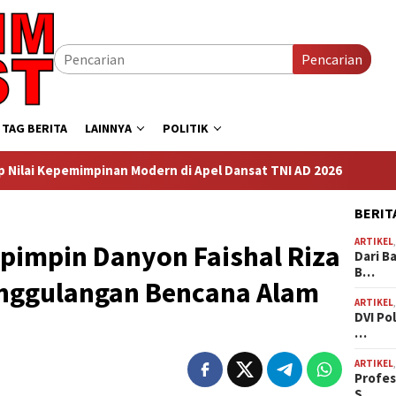
Pencarian
TAG BERITA
LAINNYA
POLITIK
rn di Apel Dansat TNI AD 2026
DVI Polda Jatim Serahkan 
BERIT
ARTIKEL
ipimpin Danyon Faishal Riza
Dari B
B…
nggulangan Bencana Alam
ARTIKEL
DVI Po
…
ARTIKEL
Profes
S…