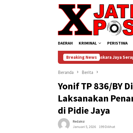
Loncat
ke
konten
DAERAH
KRIMINAL
PERISTIWA
 Nusantara, Danrem Bhaskara Jaya Serap Nilai Kepemimpinan Mode
Breaking News
Beranda
Berita
Yonif TP 836/BY D
Laksanakan Pena
di Pidie Jaya
Redaksi
Januari 5, 2026
199 Dilihat