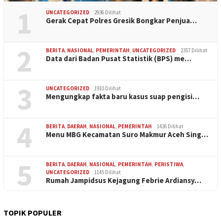
1
UNCATEGORIZED
2936 Dilihat
Gerak Cepat Polres Gresik Bongkar Penjua…
2
BERITA
,
NASIONAL
,
PEMERINTAH
,
UNCATEGORIZED
2357 Dilihat
Data dari Badan Pusat Statistik (BPS) me…
3
UNCATEGORIZED
1910 Dilihat
Mengungkap fakta baru kasus suap pengisi…
4
BERITA
,
DAERAH
,
NASIONAL
,
PEMERINTAH
1426 Dilihat
Menu MBG Kecamatan Suro Makmur Aceh Sing…
5
BERITA
,
DAERAH
,
NASIONAL
,
PEMERINTAH
,
PERISTIWA
,
UNCATEGORIZED
1145 Dilihat
Rumah Jampidsus Kejagung Febrie Ardiansy…
TOPIK POPULER