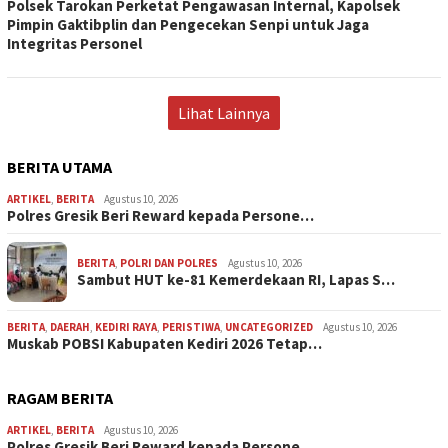
Polsek Tarokan Perketat Pengawasan Internal, Kapolsek
Pimpin Gaktibplin dan Pengecekan Senpi untuk Jaga
Integritas Personel
Lihat Lainnya
BERITA UTAMA
ARTIKEL
,
BERITA
Agustus 10, 2026
Polres Gresik Beri Reward kepada Persone…
BERITA
,
POLRI DAN POLRES
Agustus 10, 2026
Sambut HUT ke-81 Kemerdekaan RI, Lapas S…
BERITA
,
DAERAH
,
KEDIRI RAYA
,
PERISTIWA
,
UNCATEGORIZED
Agustus 10, 2026
Muskab POBSI Kabupaten Kediri 2026 Tetap…
RAGAM BERITA
ARTIKEL
,
BERITA
Agustus 10, 2026
Polres Gresik Beri Reward kepada Persone…