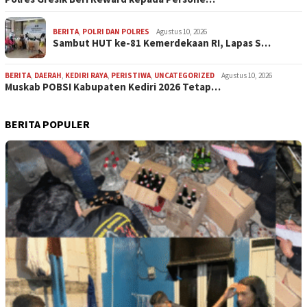
BERITA
,
POLRI DAN POLRES
Agustus 10, 2026
Sambut HUT ke-81 Kemerdekaan RI, Lapas S…
BERITA
,
DAERAH
,
KEDIRI RAYA
,
PERISTIWA
,
UNCATEGORIZED
Agustus 10, 2026
Muskab POBSI Kabupaten Kediri 2026 Tetap…
BERITA POPULER