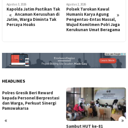
Agustus 3, 2026
Agustus 2, 2026
Agustu
Kapolda Jatim Pastikan Tak
Polsek Tarokan Kawal
Ribu
«
»
Ada Ancaman Kerusuhan di
Humanis Karya Agung
Karn
Jatim, Warga Diminta Tak
Pengentas-Entas Massal,
HUT 
Percaya Hoaks
Wujud Komitmen Polri Jaga
Pols
Kerukunan Umat Beragama
Pen
HEADLINES
s Gresik Beri Reward
Muska
a Personel Berprestasi
Kedir
arga, Perkuat Sinergi
Surya
akarsa
Ketua
2030
«
»
Sambut HUT ke-81