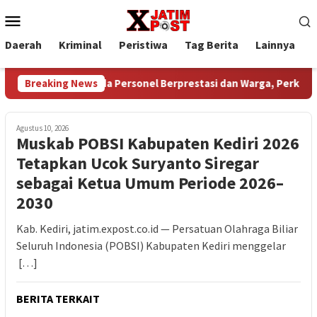
Loncat
Menu
ke
Mobile
konten
Daerah
Kriminal
Peristiwa
Tag Berita
Lainnya
P
ri Reward kepada Personel Berprestasi dan Warga, Perkuat Siner
Breaking News
Agustus 10, 2026
Muskab POBSI Kabupaten Kediri 2026
Tetapkan Ucok Suryanto Siregar
sebagai Ketua Umum Periode 2026–
2030
Kab. Kediri, jatim.expost.co.id — Persatuan Olahraga Biliar
Seluruh Indonesia (POBSI) Kabupaten Kediri menggelar
[…]
BERITA TERKAIT