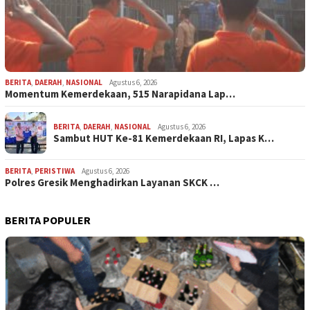
BERITA
,
DAERAH
,
NASIONAL
Agustus 6, 2026
Momentum Kemerdekaan, 515 Narapidana Lap…
BERITA
,
DAERAH
,
NASIONAL
Agustus 6, 2026
Sambut HUT Ke-81 Kemerdekaan RI, Lapas K…
BERITA
,
PERISTIWA
Agustus 6, 2026
Polres Gresik Menghadirkan Layanan SKCK …
BERITA POPULER