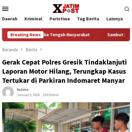
Loncat
Menu
ke
Mobile
konten
Daerah
Kriminal
Peristiwa
Tag Berita
Lainnya
P
embali ke Tengah Masyarakat
Breaking News
Sambut HUT Ke-81 Kemerdekaa
Beranda
Berita
Gerak Cepat Polres Gresik Tindaklanjuti
Laporan Motor Hilang, Terungkap Kasus
Tertukar di Parkiran Indomaret Manyar
Redaksi
Januari 5, 2026
226 Dilihat