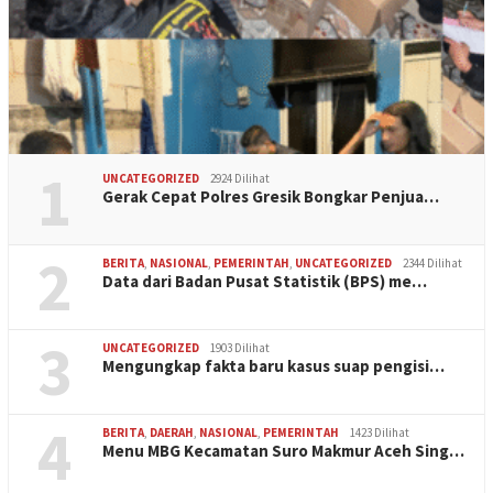
1
UNCATEGORIZED
2924 Dilihat
Gerak Cepat Polres Gresik Bongkar Penjua…
2
BERITA
,
NASIONAL
,
PEMERINTAH
,
UNCATEGORIZED
2344 Dilihat
Data dari Badan Pusat Statistik (BPS) me…
3
UNCATEGORIZED
1903 Dilihat
Mengungkap fakta baru kasus suap pengisi…
4
BERITA
,
DAERAH
,
NASIONAL
,
PEMERINTAH
1423 Dilihat
Menu MBG Kecamatan Suro Makmur Aceh Sing…