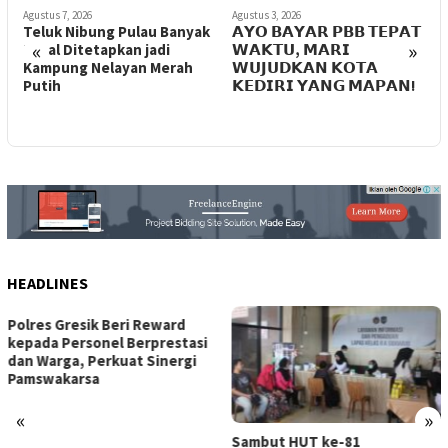
Agustus 3, 2026
Juli 27, 2026
J
k
𝗔𝗬𝗢 𝗕𝗔𝗬𝗔𝗥 𝗣𝗕𝗕 𝗧𝗘𝗣𝗔𝗧
Ratusan Siswa SMPN 1 Kras
J
«
»
𝗪𝗔𝗞𝗧𝗨, 𝗠𝗔𝗥𝗜
Diduga Jadi Keracunan
K
𝗪𝗨𝗝𝗨𝗗𝗞𝗔𝗡 𝗞𝗢𝗧𝗔
program MBG
K
𝗞𝗘𝗗𝗜𝗥𝗜 𝗬𝗔𝗡𝗚 𝗠𝗔𝗣𝗔𝗡!
S
B
HEADLINES
Muskab POBSI Kabupaten
Kediri 2026 Tetapkan Ucok
Suryanto Siregar sebagai
Ketua Umum Periode 2026–
2030
«
»
Sambut HUT ke-81