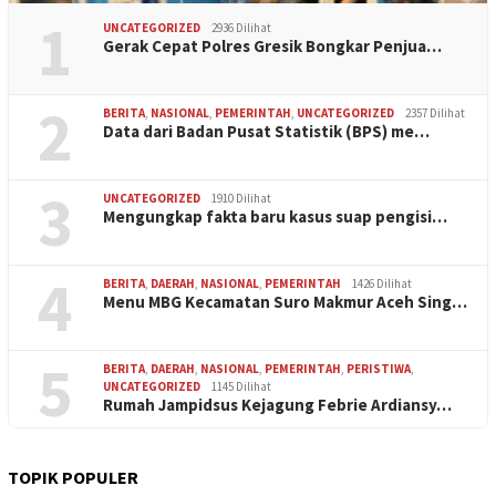
1
UNCATEGORIZED
2936 Dilihat
Gerak Cepat Polres Gresik Bongkar Penjua…
2
BERITA
,
NASIONAL
,
PEMERINTAH
,
UNCATEGORIZED
2357 Dilihat
Data dari Badan Pusat Statistik (BPS) me…
3
UNCATEGORIZED
1910 Dilihat
Mengungkap fakta baru kasus suap pengisi…
4
BERITA
,
DAERAH
,
NASIONAL
,
PEMERINTAH
1426 Dilihat
Menu MBG Kecamatan Suro Makmur Aceh Sing…
5
BERITA
,
DAERAH
,
NASIONAL
,
PEMERINTAH
,
PERISTIWA
,
UNCATEGORIZED
1145 Dilihat
Rumah Jampidsus Kejagung Febrie Ardiansy…
TOPIK POPULER