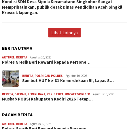
Kondisi SDN Desa Sipola Kecamatann Singkohor Sangat
Memprihatinkan, publik desak Dinas Pendidikan Aceh Singkil
Kroscek lapangan.
Lihat Lainnya
BERITA UTAMA
ARTIKEL
,
BERITA
Agustus 10, 2026
Polres Gresik Beri Reward kepada Persone…
BERITA
,
POLRI DAN POLRES
Agustus 10, 2026
Sambut HUT ke-81 Kemerdekaan RI, Lapas S…
BERITA
,
DAERAH
,
KEDIRI RAYA
,
PERISTIWA
,
UNCATEGORIZED
Agustus 10, 2026
Muskab POBSI Kabupaten Kediri 2026 Tetap…
RAGAM BERITA
ARTIKEL
,
BERITA
Agustus 10, 2026
Polres Gresik Beri Reward kepada Persone…