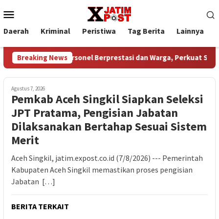
Loncat
Menu
ke
Mobile
konten
Daerah
Kriminal
Peristiwa
Tag Berita
Lainnya
P
eward kepada Personel Berprestasi dan Warga, Perkuat Sinergi P
Breaking News
Agustus 7, 2026
Pemkab Aceh Singkil Siapkan Seleksi
JPT Pratama, Pengisian Jabatan
Dilaksanakan Bertahap Sesuai Sistem
Merit
Aceh Singkil, jatim.expost.co.id (7/8/2026) --- Pemerintah
Kabupaten Aceh Singkil memastikan proses pengisian
Jabatan […]
BERITA TERKAIT