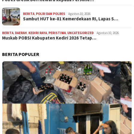
BERITA
,
POLRI DAN POLRES
Agustus 10, 2026
Sambut HUT ke-81 Kemerdekaan RI, Lapas S…
BERITA
,
DAERAH
,
KEDIRI RAYA
,
PERISTIWA
,
UNCATEGORIZED
Agustus 10, 2026
Muskab POBSI Kabupaten Kediri 2026 Tetap…
BERITA POPULER