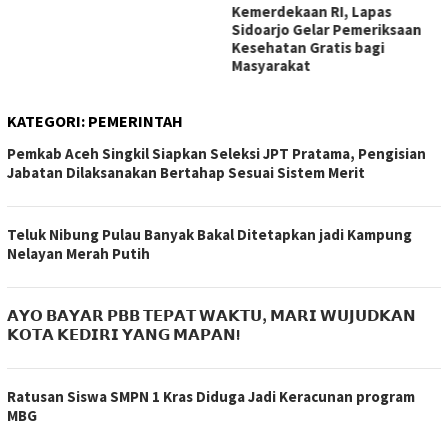
Kemerdekaan RI, Lapas
Sidoarjo Gelar Pemeriksaan
Kesehatan Gratis bagi
Masyarakat
KATEGORI:
PEMERINTAH
Pemkab Aceh Singkil Siapkan Seleksi JPT Pratama, Pengisian
Jabatan Dilaksanakan Bertahap Sesuai Sistem Merit
Teluk Nibung Pulau Banyak Bakal Ditetapkan jadi Kampung
Nelayan Merah Putih
𝗔𝗬𝗢 𝗕𝗔𝗬𝗔𝗥 𝗣𝗕𝗕 𝗧𝗘𝗣𝗔𝗧 𝗪𝗔𝗞𝗧𝗨, 𝗠𝗔𝗥𝗜 𝗪𝗨𝗝𝗨𝗗𝗞𝗔𝗡
𝗞𝗢𝗧𝗔 𝗞𝗘𝗗𝗜𝗥𝗜 𝗬𝗔𝗡𝗚 𝗠𝗔𝗣𝗔𝗡!
Ratusan Siswa SMPN 1 Kras Diduga Jadi Keracunan program
MBG