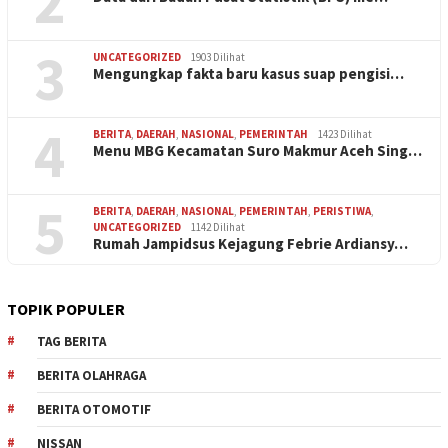
2
3
UNCATEGORIZED
1903 Dilihat
Mengungkap fakta baru kasus suap pengisi…
4
BERITA
,
DAERAH
,
NASIONAL
,
PEMERINTAH
1423 Dilihat
Menu MBG Kecamatan Suro Makmur Aceh Sing…
5
BERITA
,
DAERAH
,
NASIONAL
,
PEMERINTAH
,
PERISTIWA
,
UNCATEGORIZED
1142 Dilihat
Rumah Jampidsus Kejagung Febrie Ardiansy…
TOPIK POPULER
TAG BERITA
BERITA OLAHRAGA
BERITA OTOMOTIF
NISSAN