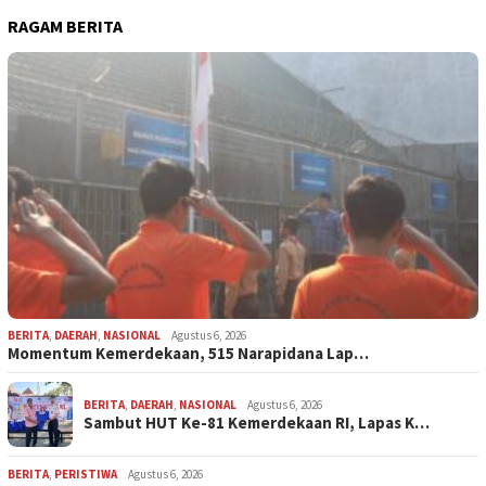
RAGAM BERITA
BERITA
,
DAERAH
,
NASIONAL
Agustus 6, 2026
Momentum Kemerdekaan, 515 Narapidana Lap…
BERITA
,
DAERAH
,
NASIONAL
Agustus 6, 2026
Sambut HUT Ke-81 Kemerdekaan RI, Lapas K…
BERITA
,
PERISTIWA
Agustus 6, 2026