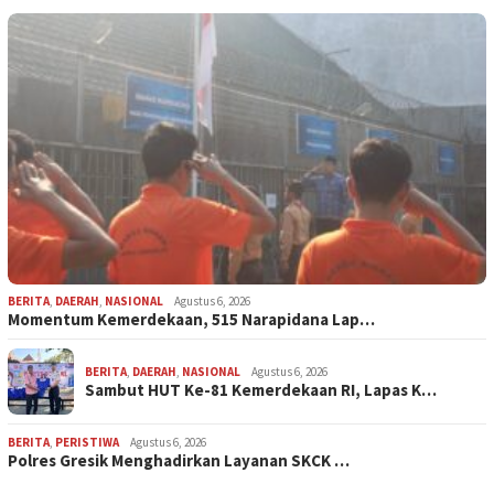
BERITA
,
DAERAH
,
NASIONAL
Agustus 6, 2026
Momentum Kemerdekaan, 515 Narapidana Lap…
BERITA
,
DAERAH
,
NASIONAL
Agustus 6, 2026
Sambut HUT Ke-81 Kemerdekaan RI, Lapas K…
BERITA
,
PERISTIWA
Agustus 6, 2026
Polres Gresik Menghadirkan Layanan SKCK …