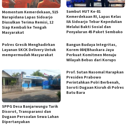
Sambut HUT Ke-81
Momentum Kemerdekaan, 515
Kemerdekaan RI, Lapas Kelas
Narapidana Lapas Sidoarjo
IIA Sidoarjo Tebar Kepedulian
Diusulkan Terima Remisi, 12
Melalui Bakti Sosial dan
Siap Kembali ke Tengah
Penyaluran 45 Paket Sembako
Masyarakat
Polres Gresik Menghadirkan
Bangun Budaya Integritas,
Layanan SKCK Delivery Untuk
Korem 084/Bhaskara Jaya
mempermudah Masyarakat
Perkuat Komitmen Menuju
Wilayah Bebas dari Korups
Prof. Sutan Nasomal Harapkan
Presiden Prabowo
Perintahkan Polri Berbenah,
Soroti Dugaan Kisruh di Polres
Batu Bara
SPPG Desa Banjarwungu Tarik
Disorot, Transparansi dan
Dugaan Persoalan Sewa Lahan
Dipertanyakan