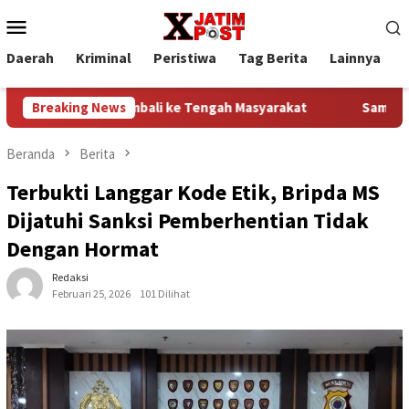
Loncat
Menu
ke
Mobile
konten
Daerah
Kriminal
Peristiwa
Tag Berita
Lainnya
P
 Siap Kembali ke Tengah Masyarakat
Breaking News
Sambut HUT Ke-81 Ke
Beranda
Berita
Terbukti Langgar Kode Etik, Bripda MS
Dijatuhi Sanksi Pemberhentian Tidak
Dengan Hormat
Redaksi
Februari 25, 2026
101 Dilihat