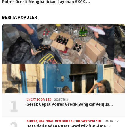
Polres Gresik Menghadirkan Layanan SKCK …
BERITA POPULER
1
UNCATEGORIZED
2924 Dilihat
Gerak Cepat Polres Gresik Bongkar Penjua…
BERITA
,
NASIONAL
,
PEMERINTAH
,
UNCATEGORIZED
2344 Dilihat
Data dari Badan Pusat Statistik (BPS) me…