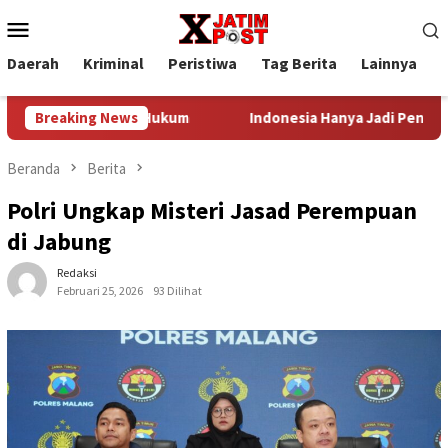
Loncat
Menu
ke
Mobile
konten
Daerah
Kriminal
Peristiwa
Tag Berita
Lainnya
P
m Rumah Hukum
Breaking News
Indonesia Hanya Jadi Penonton, Prof. Su
Beranda
Berita
Polri Ungkap Misteri Jasad Perempuan
di Jabung
Redaksi
Februari 25, 2026
93 Dilihat