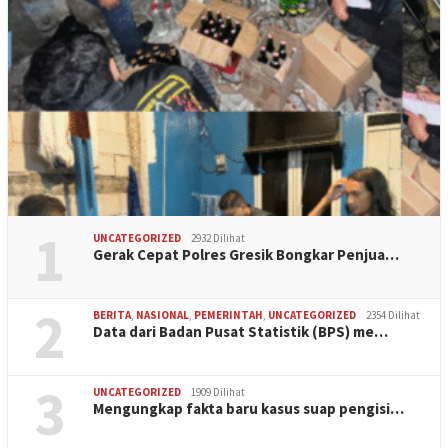
1
UNCATEGORIZED
2932 Dilihat
Gerak Cepat Polres Gresik Bongkar Penjua…
2
BERITA
,
NASIONAL
,
PEMERINTAH
,
UNCATEGORIZED
2354 Dilihat
Data dari Badan Pusat Statistik (BPS) me…
3
UNCATEGORIZED
1909 Dilihat
Mengungkap fakta baru kasus suap pengisi…