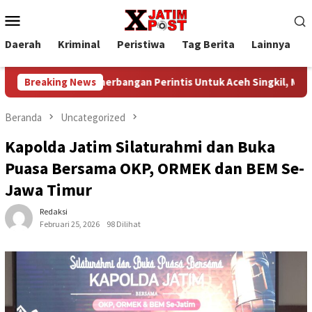
Loncat
Menu
ke
Mobile
konten
Daerah
Kriminal
Peristiwa
Tag Berita
Lainnya
P
Penerbangan Perintis Untuk Aceh Singkil, Medan , Kembali L
Breaking News
Beranda
Uncategorized
Kapolda Jatim Silaturahmi dan Buka
Puasa Bersama OKP, ORMEK dan BEM Se-
Jawa Timur
Redaksi
Februari 25, 2026
98 Dilihat