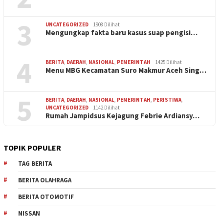
3
UNCATEGORIZED
1908 Dilihat
Mengungkap fakta baru kasus suap pengisi…
4
BERITA
,
DAERAH
,
NASIONAL
,
PEMERINTAH
1425 Dilihat
Menu MBG Kecamatan Suro Makmur Aceh Sing…
5
BERITA
,
DAERAH
,
NASIONAL
,
PEMERINTAH
,
PERISTIWA
,
UNCATEGORIZED
1142 Dilihat
Rumah Jampidsus Kejagung Febrie Ardiansy…
TOPIK POPULER
TAG BERITA
BERITA OLAHRAGA
BERITA OTOMOTIF
NISSAN