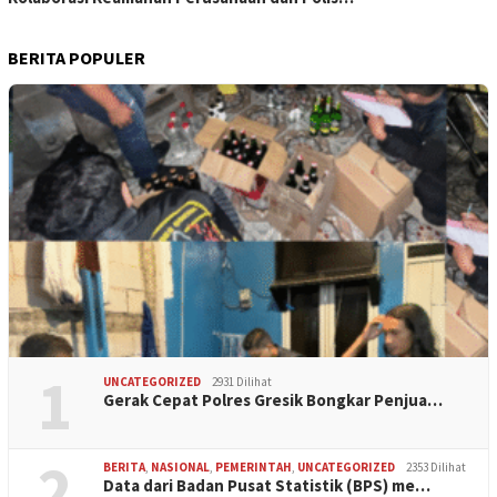
BERITA POPULER
1
UNCATEGORIZED
2931 Dilihat
Gerak Cepat Polres Gresik Bongkar Penjua…
2
BERITA
,
NASIONAL
,
PEMERINTAH
,
UNCATEGORIZED
2353 Dilihat
Data dari Badan Pusat Statistik (BPS) me…