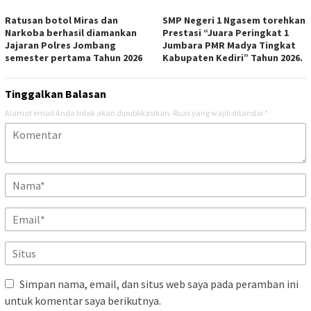
Ratusan botol Miras dan
SMP Negeri 1 Ngasem torehkan
Narkoba berhasil diamankan
Prestasi “Juara Peringkat 1
Jajaran Polres Jombang
Jumbara PMR Madya Tingkat
semester pertama Tahun 2026
Kabupaten Kediri” Tahun 2026.
Tinggalkan Balasan
Alamat email Anda tidak akan dipublikasikan.
Ruas yang wajib ditandai
*
Simpan nama, email, dan situs web saya pada peramban ini
untuk komentar saya berikutnya.