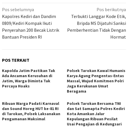
Navigasi
Pos sebelumnya
Pos berikutnya
pos
Kapolres Kediri dan Dandim
Terbukti Langgar Kode Etik,
0809/Kediri Kompak Ikuti
Bripda MS Dijatuhi Sanksi
Penyerahan 200 Becak Listrik
Pemberhentian Tidak Dengan
Bantuan Presiden RI
Hormat
POS TERKAIT
Kapolda Jatim Pastikan Tak
Polsek Tarokan Kawal Humanis
Ada Ancaman Kerusuhan di
Karya Agung Pengentas-Entas
Jatim, Warga Diminta Tak
Massal, Wujud Komitmen Polri
Percaya Hoaks
Jaga Kerukunan Umat
Beragama
Ribuan Warga Padati Karnaval
Polsek Tarokan Bersama TNI
dan Sound Horeg HUT ke-81 RI
dan Sat Samapta Polres Kediri
di Tarokan, Polsek Laksanakan
Kota Amankan Jalur
Pengamanan Maksimal
Kepulangan Ribuan Pesilat
Usai Pengajian di Kedungsari