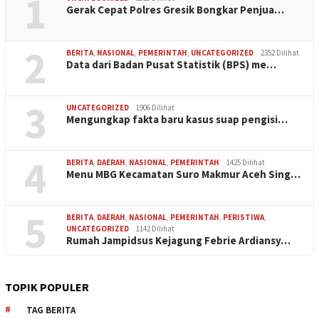
1
Gerak Cepat Polres Gresik Bongkar Penjua…
2
BERITA
,
NASIONAL
,
PEMERINTAH
,
UNCATEGORIZED
2352 Dilihat
Data dari Badan Pusat Statistik (BPS) me…
3
UNCATEGORIZED
1906 Dilihat
Mengungkap fakta baru kasus suap pengisi…
4
BERITA
,
DAERAH
,
NASIONAL
,
PEMERINTAH
1425 Dilihat
Menu MBG Kecamatan Suro Makmur Aceh Sing…
5
BERITA
,
DAERAH
,
NASIONAL
,
PEMERINTAH
,
PERISTIWA
,
UNCATEGORIZED
1142 Dilihat
Rumah Jampidsus Kejagung Febrie Ardiansy…
TOPIK POPULER
TAG BERITA