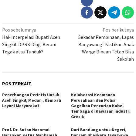
Navigasi
Pos sebelumnya
Pos berikutnya
pos
Hak Interpelasi Bupati Aceh
Sekadar Pembinaan, Lapas
Singkil: DPRK Diuji, Berani
Banyuwangi Pastikan Anak
Tegak atau Tunduk?
Warga Binaan Tetap Bisa
Sekolah
POS TERKAIT
Penerbangan Perintis Untuk
Kolaborasi Keamanan
Aceh Singkil, Medan , Kembali
Perusahaan dan Polisi
Layani Masyarakat
Gagalkan Pencurian Kabel
Tembaga di Kawasan Industri
Gresik
Prof. Dr. Sutan Nasomal
Dari Bandung untuk Negeri,
Harapkan Ketua Mahkamah
Danrem Bhaskara Jaya Bawa