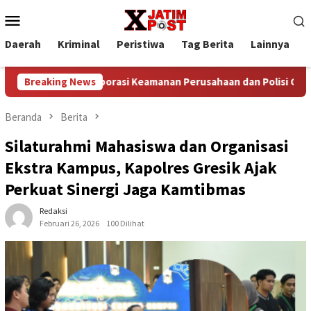
Loncat
Menu
ke
Mobile
konten
Daerah
Kriminal
Peristiwa
Tag Berita
Lainnya
P
Breaking News
Kolaborasi Keamanan Perusahaan dan Polisi Gagalkan Pencu
Beranda
Berita
Silaturahmi Mahasiswa dan Organisasi
Ekstra Kampus, Kapolres Gresik Ajak
Perkuat Sinergi Jaga Kamtibmas
Redaksi
Februari 26, 2026
100 Dilihat