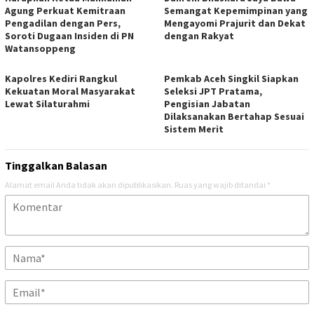
Agung Perkuat Kemitraan
Semangat Kepemimpinan yang
Pengadilan dengan Pers,
Mengayomi Prajurit dan Dekat
Soroti Dugaan Insiden di PN
dengan Rakyat
Watansoppeng
Kapolres Kediri Rangkul
Pemkab Aceh Singkil Siapkan
Kekuatan Moral Masyarakat
Seleksi JPT Pratama,
Lewat Silaturahmi
Pengisian Jabatan
Dilaksanakan Bertahap Sesuai
Sistem Merit
Tinggalkan Balasan
Alamat email Anda tidak akan dipublikasikan.
Ruas yang wajib ditandai
*