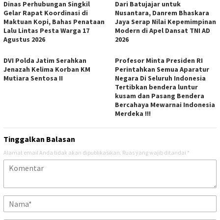
Dinas Perhubungan Singkil
Dari Batujajar untuk
Gelar Rapat Koordinasi di
Nusantara, Danrem Bhaskara
Maktuan Kopi, Bahas Penataan
Jaya Serap Nilai Kepemimpinan
Lalu Lintas Pesta Warga 17
Modern di Apel Dansat TNI AD
Agustus 2026
2026
DVI Polda Jatim Serahkan
Profesor Minta Presiden RI
Jenazah Kelima Korban KM
Perintahkan Semua Aparatur
Mutiara Sentosa II
Negara Di Seluruh Indonesia
Tertibkan bendera luntur
kusam dan Pasang Bendera
Bercahaya Mewarnai Indonesia
Merdeka !!!
Tinggalkan Balasan
Alamat email Anda tidak akan dipublikasikan.
Ruas yang wajib ditandai
*