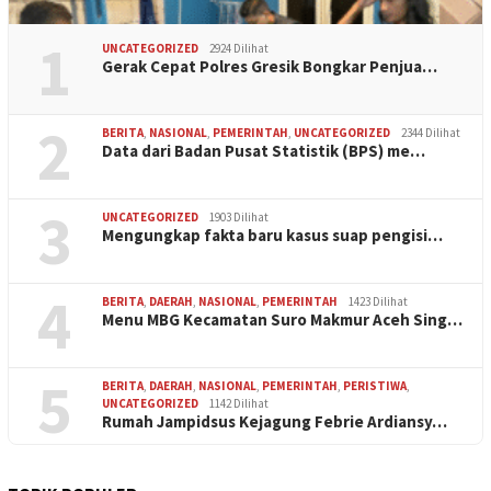
1
UNCATEGORIZED
2924 Dilihat
Gerak Cepat Polres Gresik Bongkar Penjua…
2
BERITA
,
NASIONAL
,
PEMERINTAH
,
UNCATEGORIZED
2344 Dilihat
Data dari Badan Pusat Statistik (BPS) me…
3
UNCATEGORIZED
1903 Dilihat
Mengungkap fakta baru kasus suap pengisi…
4
BERITA
,
DAERAH
,
NASIONAL
,
PEMERINTAH
1423 Dilihat
Menu MBG Kecamatan Suro Makmur Aceh Sing…
5
BERITA
,
DAERAH
,
NASIONAL
,
PEMERINTAH
,
PERISTIWA
,
UNCATEGORIZED
1142 Dilihat
Rumah Jampidsus Kejagung Febrie Ardiansy…