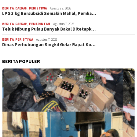
BERITA
,
DAERAH
,
PERISTIWA
Agustus 7, 2026
LPG 3 kg Bersubsidi Semakin Mahal, Pemka…
BERITA
,
DAERAH
,
PEMERINTAH
Agustus 7, 2026
Teluk Nibung Pulau Banyak Bakal Ditetapk…
BERITA
,
PERISTIWA
Agustus 7, 2026
Dinas Perhubungan Singkil Gelar Rapat Ko…
BERITA POPULER