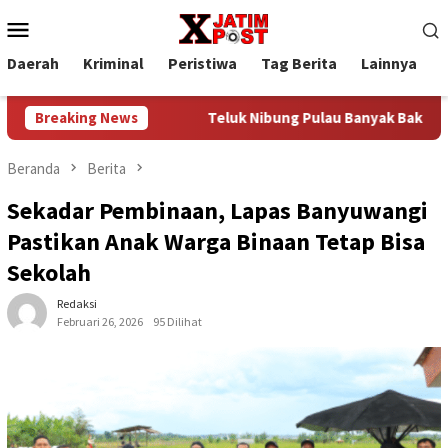
Loncat
Menu
ke
Mobile
konten
Daerah
Kriminal
Peristiwa
Tag Berita
Lainnya
P
r Distribusi
Breaking News
Teluk Nibung Pulau Banyak Bakal Ditetapkan
Beranda
Berita
Sekadar Pembinaan, Lapas Banyuwangi
Pastikan Anak Warga Binaan Tetap Bisa
Sekolah
Redaksi
Februari 26, 2026
95 Dilihat