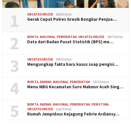
1
UNCATEGORIZED
2924 Dilihat
Gerak Cepat Polres Gresik Bongkar Penjua…
2
BERITA
,
NASIONAL
,
PEMERINTAH
,
UNCATEGORIZED
2347 Dilihat
Data dari Badan Pusat Statistik (BPS) me…
3
UNCATEGORIZED
1903 Dilihat
Mengungkap fakta baru kasus suap pengisi…
4
BERITA
,
DAERAH
,
NASIONAL
,
PEMERINTAH
1423 Dilihat
Menu MBG Kecamatan Suro Makmur Aceh Sing…
5
BERITA
,
DAERAH
,
NASIONAL
,
PEMERINTAH
,
PERISTIWA
,
UNCATEGORIZED
1142 Dilihat
Rumah Jampidsus Kejagung Febrie Ardiansy…