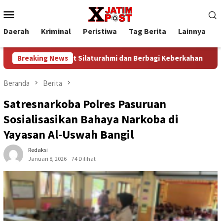
Loncat
Menu
ke
Mobile
konten
Daerah
Kriminal
Peristiwa
Tag Berita
Lainnya
P
om, Pererat Silaturahmi dan Berbagi Keberkahan
Breaking News
Lepas 
Beranda
Berita
Satresnarkoba Polres Pasuruan
Sosialisasikan Bahaya Narkoba di
Yayasan Al-Uswah Bangil
Redaksi
Januari 8, 2026
74 Dilihat