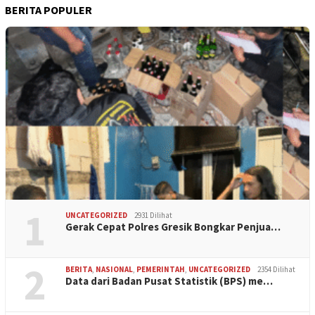
BERITA POPULER
1
UNCATEGORIZED
2931 Dilihat
Gerak Cepat Polres Gresik Bongkar Penjua…
2
BERITA
,
NASIONAL
,
PEMERINTAH
,
UNCATEGORIZED
2354 Dilihat
Data dari Badan Pusat Statistik (BPS) me…