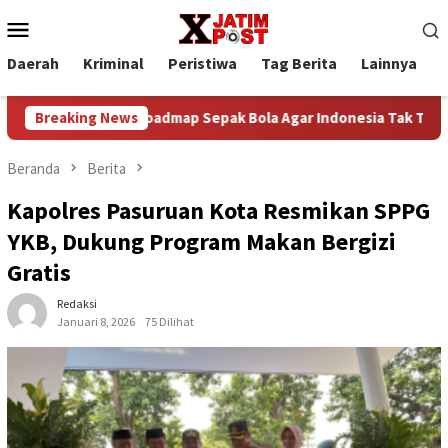
Loncat
Menu
ke
Mobile
konten
Daerah
Kriminal
Peristiwa
Tag Berita
Lainnya
P
den Bangun Roadmap Sepak Bola Agar Indonesia Tak Terus Tertin
Breaking News
Beranda
Berita
Kapolres Pasuruan Kota Resmikan SPPG
YKB, Dukung Program Makan Bergizi
Gratis
Redaksi
Januari 8, 2026
75 Dilihat