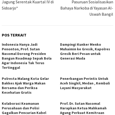
Jagung Serentak Kuartal IV di
Pasuruan Sosialisasikan
Sidoarjo*
Bahaya Narkoba di Yayasan Al-
Uswah Bangil
POS TERKAIT
Indonesia Hanya Jadi
Dampingi Kunker Menko
Penonton, Prof. Sutan
Muhaimin ke Gresik, Kapolres
Nasomal Dorong Presiden
Gresik Beri Pesan untuk
Bangun Roadmap Sepak Bola
Generasi Muda
Agar Indonesia Tak Terus
Tertinggal
Polresta Malang Kota Gelar
Penerbangan Perintis Untuk
Bakkes Ajak Warga Makan
Aceh Singkil, Medan , Kembali
Bersama dan Periksa
Layani Masyarakat
Kesehatan Gratis
Kolaborasi Keamanan
Prof. Dr. Sutan Nasomal
Perusahaan dan Polisi
Harapkan Ketua Mahkamah
Gagalkan Pencurian Kabel
Agung Perkuat Kemitraan