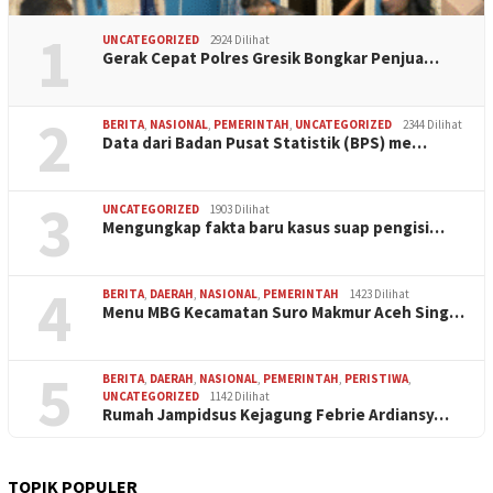
1
UNCATEGORIZED
2924 Dilihat
Gerak Cepat Polres Gresik Bongkar Penjua…
2
BERITA
,
NASIONAL
,
PEMERINTAH
,
UNCATEGORIZED
2344 Dilihat
Data dari Badan Pusat Statistik (BPS) me…
3
UNCATEGORIZED
1903 Dilihat
Mengungkap fakta baru kasus suap pengisi…
4
BERITA
,
DAERAH
,
NASIONAL
,
PEMERINTAH
1423 Dilihat
Menu MBG Kecamatan Suro Makmur Aceh Sing…
5
BERITA
,
DAERAH
,
NASIONAL
,
PEMERINTAH
,
PERISTIWA
,
UNCATEGORIZED
1142 Dilihat
Rumah Jampidsus Kejagung Febrie Ardiansy…
TOPIK POPULER