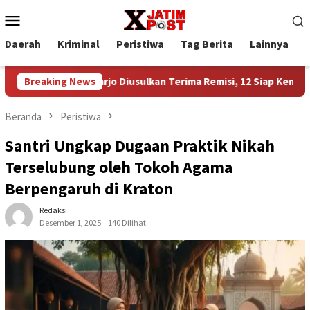
Loncat
Menu
ke
Mobile
konten
Daerah
Kriminal
Peristiwa
Tag Berita
Lainnya
P
 Sidoarjo Diusulkan Terima Remisi, 12 Siap Kembali ke Tengah
Breaking News
Beranda
Peristiwa
Santri Ungkap Dugaan Praktik Nikah
Terselubung oleh Tokoh Agama
Berpengaruh di Kraton
Redaksi
Desember 1, 2025
140 Dilihat