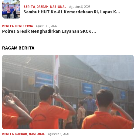
BERITA
,
DAERAH
,
NASIONAL
Agustus 6, 2026
Sambut HUT Ke-81 Kemerdekaan RI, Lapas K…
BERITA
,
PERISTIWA
Agustus 6, 2026
Polres Gresik Menghadirkan Layanan SKCK …
RAGAM BERITA
BERITA
,
DAERAH
,
NASIONAL
Agustus 6, 2026