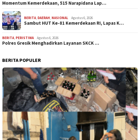
Momentum Kemerdekaan, 515 Narapidana Lap…
BERITA
,
DAERAH
,
NASIONAL
Agustus 6, 2026
Sambut HUT Ke-81 Kemerdekaan RI, Lapas K…
BERITA
,
PERISTIWA
Agustus 6, 2026
Polres Gresik Menghadirkan Layanan SKCK …
BERITA POPULER