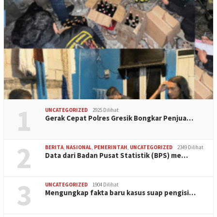
1
UNCATEGORIZED
2925 Dilihat
Gerak Cepat Polres Gresik Bongkar Penjua…
2
BERITA
,
NASIONAL
,
PEMERINTAH
,
UNCATEGORIZED
2349 Dilihat
Data dari Badan Pusat Statistik (BPS) me…
3
UNCATEGORIZED
1904 Dilihat
Mengungkap fakta baru kasus suap pengisi…