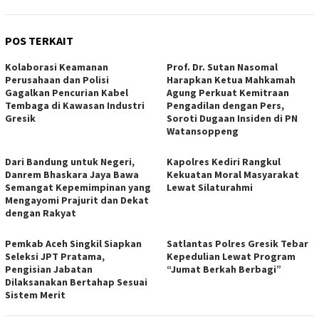
POS TERKAIT
Kolaborasi Keamanan
Prof. Dr. Sutan Nasomal
Perusahaan dan Polisi
Harapkan Ketua Mahkamah
Gagalkan Pencurian Kabel
Agung Perkuat Kemitraan
Tembaga di Kawasan Industri
Pengadilan dengan Pers,
Gresik
Soroti Dugaan Insiden di PN
Watansoppeng
Dari Bandung untuk Negeri,
Kapolres Kediri Rangkul
Danrem Bhaskara Jaya Bawa
Kekuatan Moral Masyarakat
Semangat Kepemimpinan yang
Lewat Silaturahmi
Mengayomi Prajurit dan Dekat
dengan Rakyat
Pemkab Aceh Singkil Siapkan
Satlantas Polres Gresik Tebar
Seleksi JPT Pratama,
Kepedulian Lewat Program
Pengisian Jabatan
“Jumat Berkah Berbagi”
Dilaksanakan Bertahap Sesuai
Sistem Merit