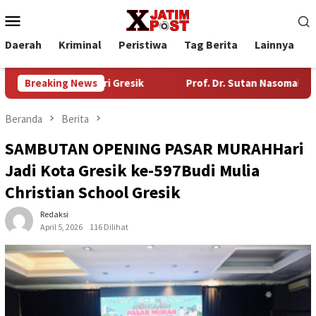
Loncat
Menu
ke
Mobile
konten
Daerah
Kriminal
Peristiwa
Tag Berita
Lainnya
P
an Industri Gresik
Breaking News
Prof. Dr. Sutan Nasomal Harapkan Ke
Beranda
Berita
SAMBUTAN OPENING PASAR MURAHHari
Jadi Kota Gresik ke-597Budi Mulia
Christian School Gresik
Redaksi
April 5, 2026
116 Dilihat