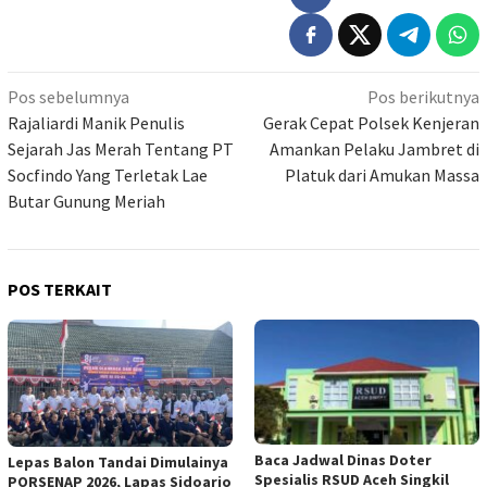
Navigasi
Pos sebelumnya
Pos berikutnya
pos
Rajaliardi Manik Penulis
Gerak Cepat Polsek Kenjeran
Sejarah Jas Merah Tentang PT
Amankan Pelaku Jambret di
Socfindo Yang Terletak Lae
Platuk dari Amukan Massa
Butar Gunung Meriah
POS TERKAIT
Baca Jadwal Dinas Doter
Lepas Balon Tandai Dimulainya
Spesialis RSUD Aceh Singkil
PORSENAP 2026, Lapas Sidoarjo