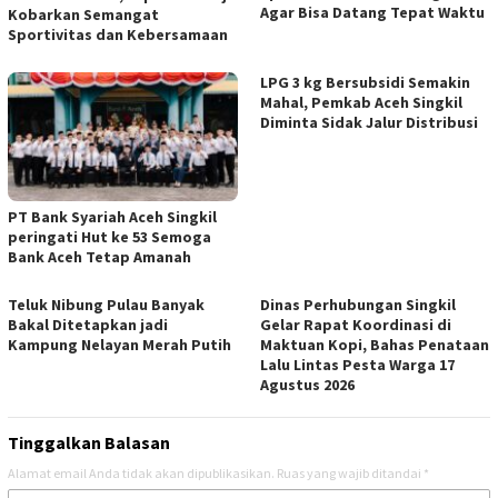
Agar Bisa Datang Tepat Waktu
Kobarkan Semangat
Sportivitas dan Kebersamaan
LPG 3 kg Bersubsidi Semakin
Mahal, Pemkab Aceh Singkil
Diminta Sidak Jalur Distribusi
PT Bank Syariah Aceh Singkil
peringati Hut ke 53 Semoga
Bank Aceh Tetap Amanah
Teluk Nibung Pulau Banyak
Dinas Perhubungan Singkil
Bakal Ditetapkan jadi
Gelar Rapat Koordinasi di
Kampung Nelayan Merah Putih
Maktuan Kopi, Bahas Penataan
Lalu Lintas Pesta Warga 17
Agustus 2026
Tinggalkan Balasan
Alamat email Anda tidak akan dipublikasikan.
Ruas yang wajib ditandai
*