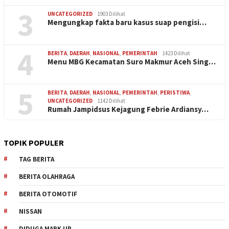
3
UNCATEGORIZED
1903 Dilihat
Mengungkap fakta baru kasus suap pengisi…
4
BERITA
,
DAERAH
,
NASIONAL
,
PEMERINTAH
1423 Dilihat
Menu MBG Kecamatan Suro Makmur Aceh Sing…
5
BERITA
,
DAERAH
,
NASIONAL
,
PEMERINTAH
,
PERISTIWA
,
UNCATEGORIZED
1142 Dilihat
Rumah Jampidsus Kejagung Febrie Ardiansy…
TOPIK POPULER
TAG BERITA
BERITA OLAHRAGA
BERITA OTOMOTIF
NISSAN
DIDUGA MARK UP