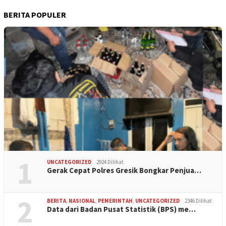
BERITA POPULER
1
UNCATEGORIZED
2924 Dilihat
Gerak Cepat Polres Gresik Bongkar Penjua…
2
BERITA
,
NASIONAL
,
PEMERINTAH
,
UNCATEGORIZED
2346 Dilihat
Data dari Badan Pusat Statistik (BPS) me…