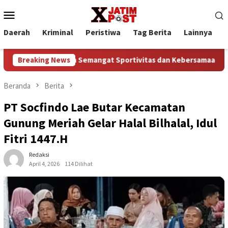
Loncat
Menu
ke
Mobile
konten
Daerah
Kriminal
Peristiwa
Tag Berita
Lainnya
P
jo Kobarkan Semangat Sportivitas dan Kebersamaan
Breaking News
Baca
Beranda
Berita
PT Socfindo Lae Butar Kecamatan
Gunung Meriah Gelar Halal Bilhalal, Idul
Fitri 1447.H
Redaksi
April 4, 2026
114 Dilihat