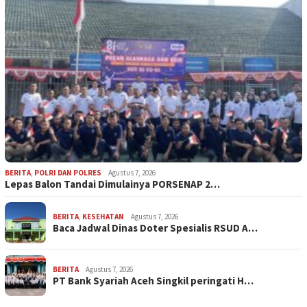
BERITA
,
POLRI DAN POLRES
Agustus 7, 2026
Lepas Balon Tandai Dimulainya PORSENAP 2…
BERITA
,
KESEHATAN
Agustus 7, 2026
Baca Jadwal Dinas Doter Spesialis RSUD A…
BERITA
Agustus 7, 2026
PT Bank Syariah Aceh Singkil peringati H…