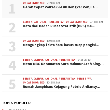
1
UNCATEGORIZED
2924 Dilihat
Gerak Cepat Polres Gresik Bongkar Penjua…
2
BERITA
,
NASIONAL
,
PEMERINTAH
,
UNCATEGORIZED
2344 Dilihat
Data dari Badan Pusat Statistik (BPS) me…
3
UNCATEGORIZED
1903 Dilihat
Mengungkap fakta baru kasus suap pengisi…
4
BERITA
,
DAERAH
,
NASIONAL
,
PEMERINTAH
1423 Dilihat
Menu MBG Kecamatan Suro Makmur Aceh Sing…
5
BERITA
,
DAERAH
,
NASIONAL
,
PEMERINTAH
,
PERISTIWA
,
UNCATEGORIZED
1142 Dilihat
Rumah Jampidsus Kejagung Febrie Ardiansy…
TOPIK POPULER