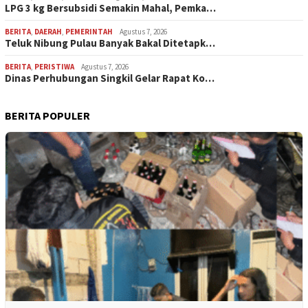
LPG 3 kg Bersubsidi Semakin Mahal, Pemka…
BERITA
,
DAERAH
,
PEMERINTAH
Agustus 7, 2026
Teluk Nibung Pulau Banyak Bakal Ditetapk…
BERITA
,
PERISTIWA
Agustus 7, 2026
Dinas Perhubungan Singkil Gelar Rapat Ko…
BERITA POPULER