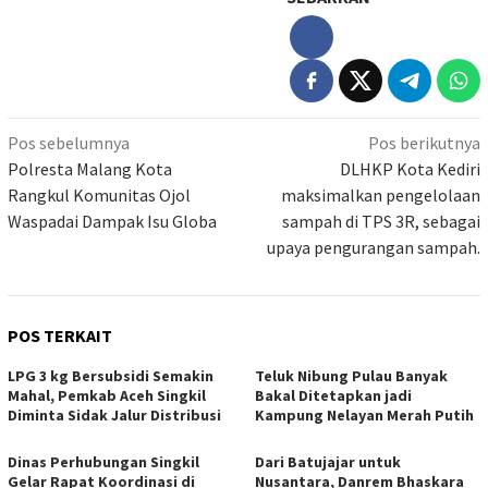
Navigasi
Pos sebelumnya
Pos berikutnya
pos
Polresta Malang Kota
DLHKP Kota Kediri
Rangkul Komunitas Ojol
maksimalkan pengelolaan
Waspadai Dampak Isu Globa
sampah di TPS 3R, sebagai
upaya pengurangan sampah.
POS TERKAIT
LPG 3 kg Bersubsidi Semakin
Teluk Nibung Pulau Banyak
Mahal, Pemkab Aceh Singkil
Bakal Ditetapkan jadi
Diminta Sidak Jalur Distribusi
Kampung Nelayan Merah Putih
Dinas Perhubungan Singkil
Dari Batujajar untuk
Gelar Rapat Koordinasi di
Nusantara, Danrem Bhaskara