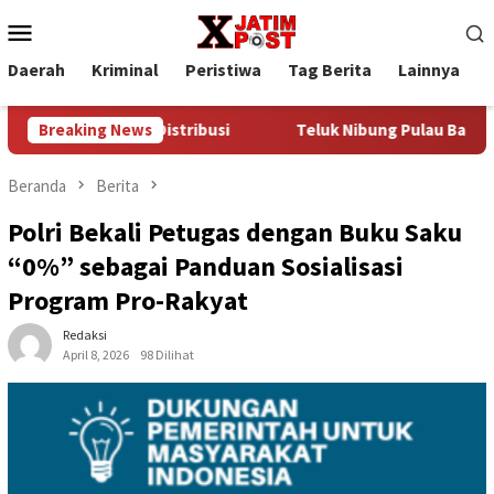
Loncat
Menu
ke
Mobile
konten
Daerah
Kriminal
Peristiwa
Tag Berita
Lainnya
P
ak Jalur Distribusi
Breaking News
Teluk Nibung Pulau Banyak Bakal Di
Beranda
Berita
Polri Bekali Petugas dengan Buku Saku
“0%” sebagai Panduan Sosialisasi
Program Pro-Rakyat
Redaksi
April 8, 2026
98 Dilihat