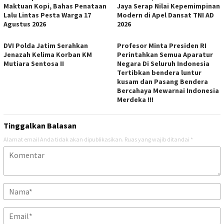
Maktuan Kopi, Bahas Penataan
Jaya Serap Nilai Kepemimpinan
Lalu Lintas Pesta Warga 17
Modern di Apel Dansat TNI AD
Agustus 2026
2026
DVI Polda Jatim Serahkan
Profesor Minta Presiden RI
Jenazah Kelima Korban KM
Perintahkan Semua Aparatur
Mutiara Sentosa II
Negara Di Seluruh Indonesia
Tertibkan bendera luntur
kusam dan Pasang Bendera
Bercahaya Mewarnai Indonesia
Merdeka !!!
Tinggalkan Balasan
Alamat email Anda tidak akan dipublikasikan.
Ruas yang wajib ditandai
*