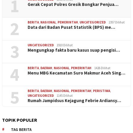
1
Gerak Cepat Polres Gresik Bongkar Penjua…
2
BERITA
,
NASIONAL
,
PEMERINTAH
,
UNCATEGORIZED
2357 Dilihat
Data dari Badan Pusat Statistik (BPS) me…
3
UNCATEGORIZED
1910 Dilihat
Mengungkap fakta baru kasus suap pengisi…
4
BERITA
,
DAERAH
,
NASIONAL
,
PEMERINTAH
1426 Dilihat
Menu MBG Kecamatan Suro Makmur Aceh Sing…
5
BERITA
,
DAERAH
,
NASIONAL
,
PEMERINTAH
,
PERISTIWA
,
UNCATEGORIZED
1145 Dilihat
Rumah Jampidsus Kejagung Febrie Ardiansy…
TOPIK POPULER
TAG BERITA