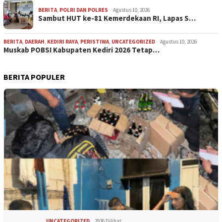
BERITA
,
POLRI DAN POLRES
Agustus 10, 2026
Sambut HUT ke-81 Kemerdekaan RI, Lapas S…
BERITA
,
DAERAH
,
KEDIRI RAYA
,
PERISTIWA
,
UNCATEGORIZED
Agustus 10, 2026
Muskab POBSI Kabupaten Kediri 2026 Tetap…
BERITA POPULER
UNCATEGORIZED
2936 Dilihat