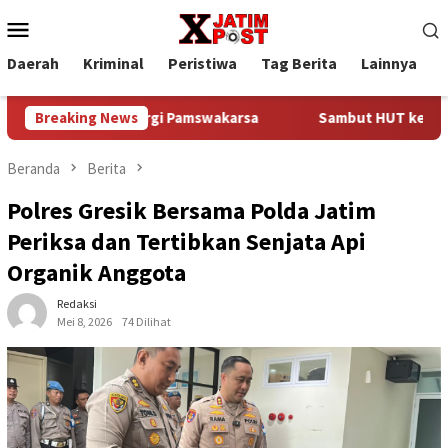
Loncat
Menu
ke
Mobile
konten
Daerah
Kriminal
Peristiwa
Tag Berita
Lainnya
P
Perkuat Sinergi Pamswakarsa
Breaking News
Sambut HUT ke-81 Kemerdeka
Beranda
Berita
Polres Gresik Bersama Polda Jatim
Periksa dan Tertibkan Senjata Api
Organik Anggota
Redaksi
Mei 8, 2026
74 Dilihat