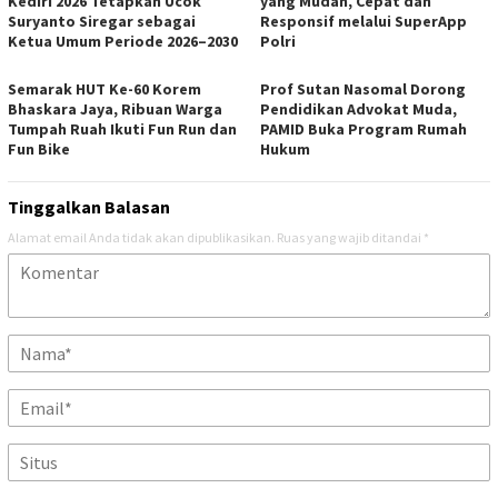
Kediri 2026 Tetapkan Ucok
yang Mudah, Cepat dan
Suryanto Siregar sebagai
Responsif melalui SuperApp
Ketua Umum Periode 2026–2030
Polri
Semarak HUT Ke-60 Korem
Prof Sutan Nasomal Dorong
Bhaskara Jaya, Ribuan Warga
Pendidikan Advokat Muda,
Tumpah Ruah Ikuti Fun Run dan
PAMID Buka Program Rumah
Fun Bike
Hukum
Tinggalkan Balasan
Alamat email Anda tidak akan dipublikasikan.
Ruas yang wajib ditandai
*