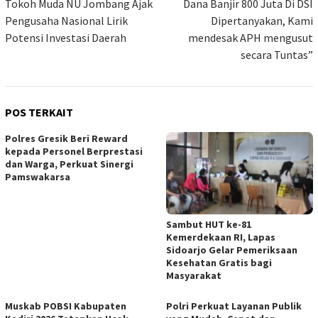
Tokoh Muda NU Jombang Ajak
Dana Banjir 800 Juta Di DSI
Pengusaha Nasional Lirik
Dipertanyakan, Kami
Potensi Investasi Daerah
mendesak APH mengusut
secara Tuntas”
POS TERKAIT
Polres Gresik Beri Reward
kepada Personel Berprestasi
dan Warga, Perkuat Sinergi
Pamswakarsa
Sambut HUT ke-81
Kemerdekaan RI, Lapas
Sidoarjo Gelar Pemeriksaan
Kesehatan Gratis bagi
Masyarakat
Muskab POBSI Kabupaten
Polri Perkuat Layanan Publik