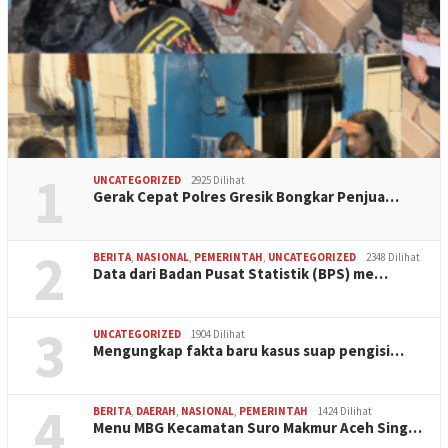
1
UNCATEGORIZED
2925 Dilihat
Gerak Cepat Polres Gresik Bongkar Penjua…
2
BERITA
,
NASIONAL
,
PEMERINTAH
,
UNCATEGORIZED
2348 Dilihat
Data dari Badan Pusat Statistik (BPS) me…
3
UNCATEGORIZED
1904 Dilihat
Mengungkap fakta baru kasus suap pengisi…
4
BERITA
,
DAERAH
,
NASIONAL
,
PEMERINTAH
1424 Dilihat
Menu MBG Kecamatan Suro Makmur Aceh Sing…