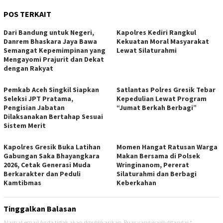
POS TERKAIT
Dari Bandung untuk Negeri,
Kapolres Kediri Rangkul
Danrem Bhaskara Jaya Bawa
Kekuatan Moral Masyarakat
Semangat Kepemimpinan yang
Lewat Silaturahmi
Mengayomi Prajurit dan Dekat
dengan Rakyat
Pemkab Aceh Singkil Siapkan
Satlantas Polres Gresik Tebar
Seleksi JPT Pratama,
Kepedulian Lewat Program
Pengisian Jabatan
“Jumat Berkah Berbagi”
Dilaksanakan Bertahap Sesuai
Sistem Merit
Kapolres Gresik Buka Latihan
Momen Hangat Ratusan Warga
Gabungan Saka Bhayangkara
Makan Bersama di Polsek
2026, Cetak Generasi Muda
Wringinanom, Pererat
Berkarakter dan Peduli
Silaturahmi dan Berbagi
Kamtibmas
Keberkahan
Tinggalkan Balasan
Alamat email Anda tidak akan dipublikasikan.
Ruas yang wajib ditandai
*