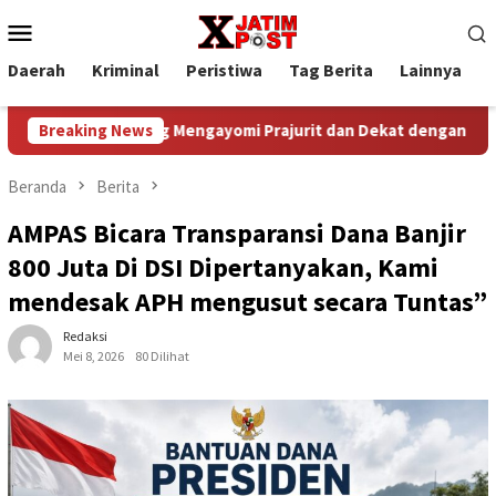
Loncat
Menu
ke
Mobile
konten
Daerah
Kriminal
Peristiwa
Tag Berita
Lainnya
P
mpinan yang Mengayomi Prajurit dan Dekat dengan Rakyat
Breaking News
Beranda
Berita
AMPAS Bicara Transparansi Dana Banjir
800 Juta Di DSI Dipertanyakan, Kami
mendesak APH mengusut secara Tuntas”
Redaksi
Mei 8, 2026
80 Dilihat