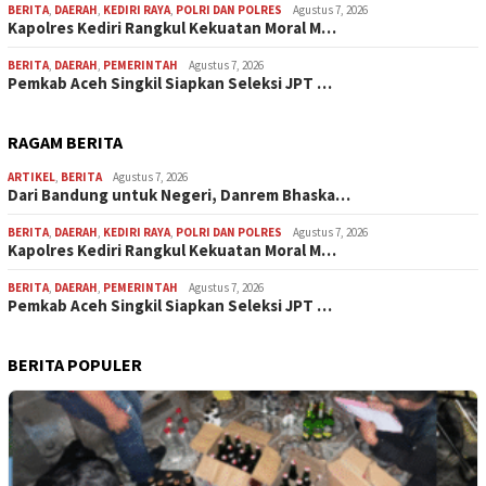
BERITA
,
DAERAH
,
KEDIRI RAYA
,
POLRI DAN POLRES
Agustus 7, 2026
Kapolres Kediri Rangkul Kekuatan Moral M…
BERITA
,
DAERAH
,
PEMERINTAH
Agustus 7, 2026
Pemkab Aceh Singkil Siapkan Seleksi JPT …
RAGAM BERITA
ARTIKEL
,
BERITA
Agustus 7, 2026
Dari Bandung untuk Negeri, Danrem Bhaska…
BERITA
,
DAERAH
,
KEDIRI RAYA
,
POLRI DAN POLRES
Agustus 7, 2026
Kapolres Kediri Rangkul Kekuatan Moral M…
BERITA
,
DAERAH
,
PEMERINTAH
Agustus 7, 2026
Pemkab Aceh Singkil Siapkan Seleksi JPT …
BERITA POPULER