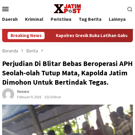
Loncat
Menu
ke
Mobile
konten
Daerah
Kriminal
Peristiwa
Tag Berita
Lainnya
P
rbagi”
Breaking News
Kapolres Gresik Buka Latihan Gabungan Saka Bha
Beranda
Berita
Perjudian Di Blitar Bebas Beroperasi APH
Seolah-olah Tutup Mata, Kapolda Jatim
Dimohon Untuk Bertindak Tegas.
Redaksi
Februari 9, 2026
152 Dilihat