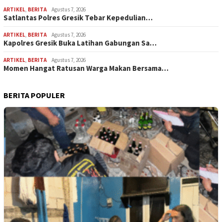
ARTIKEL
,
BERITA
Agustus 7, 2026
Satlantas Polres Gresik Tebar Kepedulian…
ARTIKEL
,
BERITA
Agustus 7, 2026
Kapolres Gresik Buka Latihan Gabungan Sa…
ARTIKEL
,
BERITA
Agustus 7, 2026
Momen Hangat Ratusan Warga Makan Bersama…
BERITA POPULER