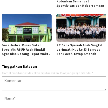
Kobarkan Semangat
Sportivitas dan Kebersamaan
Baca Jadwal Dinas Doter
PT Bank Syariah Aceh Singkil
Spesialis RSUD Aceh Singkil
peringati Hut ke 53 Semoga
Agar Bisa Datang Tepat Waktu
Bank Aceh Tetap Amanah
Tinggalkan Balasan
Alamat email Anda tidak akan dipublikasikan.
Ruas yang wajib ditandai
*