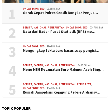
1
UNCATEGORIZED
2924 Dilihat
Gerak Cepat Polres Gresik Bongkar Penjua…
2
BERITA
,
NASIONAL
,
PEMERINTAH
,
UNCATEGORIZED
2347 Dilihat
Data dari Badan Pusat Statistik (BPS) me…
3
UNCATEGORIZED
1904 Dilihat
Mengungkap fakta baru kasus suap pengisi…
4
BERITA
,
DAERAH
,
NASIONAL
,
PEMERINTAH
1423 Dilihat
Menu MBG Kecamatan Suro Makmur Aceh Sing…
5
BERITA
,
DAERAH
,
NASIONAL
,
PEMERINTAH
,
PERISTIWA
,
UNCATEGORIZED
1142 Dilihat
Rumah Jampidsus Kejagung Febrie Ardiansy…
TOPIK POPULER