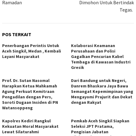
Ramadan
Dimohon Untuk Bertindak
Tegas.
POS TERKAIT
Penerbangan Perintis Untuk
Kolaborasi Keamanan
Aceh Singkil, Medan , Kembali
Perusahaan dan Polisi
Layani Masyarakat
Gagalkan Pencurian Kabel
Tembaga di Kawasan Industri
Gresik
Prof. Dr. Sutan Nasomal
Dari Bandung untuk Negeri,
Harapkan Ketua Mahkamah
Danrem Bhaskara Jaya Bawa
Agung Perkuat Kemitraan
Semangat Kepemimpinan yang
Pengadilan dengan Pers,
Mengayomi Prajurit dan Dekat
Soroti Dugaan Insiden di PN
dengan Rakyat
Watansoppeng
Kapolres Kediri Rangkul
Pemkab Aceh Singkil Siapkan
Kekuatan Moral Masyarakat
Seleksi JPT Pratama,
Lewat Silaturahmi
Pengisian Jabatan