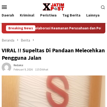
Loncat
Menu
ke
Mobile
konten
Daerah
Kriminal
Peristiwa
Tag Berita
Lainnya
P
at
Breaking News
Kolaborasi Keamanan Perusahaan dan Polisi Gagalkan 
Beranda
Berita
VIRAL !! Supeltas Di Pandaan Melecehkan
Pengguna Jalan
Redaksi
Februari 9, 2026
115 Dilihat