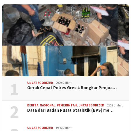
1
UNCATEGORIZED
2929 Dilihat
Gerak Cepat Polres Gresik Bongkar Penjua…
2
BERITA
,
NASIONAL
,
PEMERINTAH
,
UNCATEGORIZED
2352 Dilihat
Data dari Badan Pusat Statistik (BPS) me…
UNCATEGORIZED
1906 Dilihat