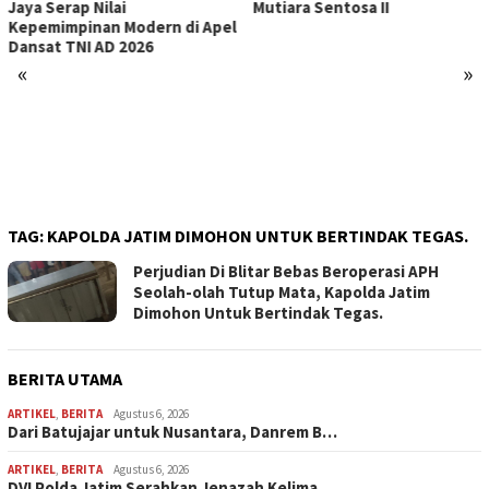
Mutiara Sentosa II
Negara Di Seluruh Indon
 Apel
Tertibkan bendera luntu
kusam dan Pasang Bende
Bercahaya Mewarnai
«
»
Indonesia Merdeka !!!
TAG:
KAPOLDA JATIM DIMOHON UNTUK BERTINDAK TEGAS.
Perjudian Di Blitar Bebas Beroperasi APH
Seolah-olah Tutup Mata, Kapolda Jatim
Dimohon Untuk Bertindak Tegas.
BERITA UTAMA
ARTIKEL
,
BERITA
Agustus 6, 2026
Dari Batujajar untuk Nusantara, Danrem B…
ARTIKEL
,
BERITA
Agustus 6, 2026
DVI Polda Jatim Serahkan Jenazah Kelima …