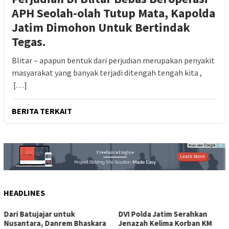
APH Seolah-olah Tutup Mata, Kapolda
Jatim Dimohon Untuk Bertindak
Tegas.
Blitar – apapun bentuk dari perjudian merupakan penyakit
masyarakat yang banyak terjadi ditengah tengah kita ,
[…]
BERITA TERKAIT
HEADLINES
DVI Polda Jatim Serahkan
Profesor Minta Presiden 
kara
Jenazah Kelima Korban KM
Perintahkan Semua Apar