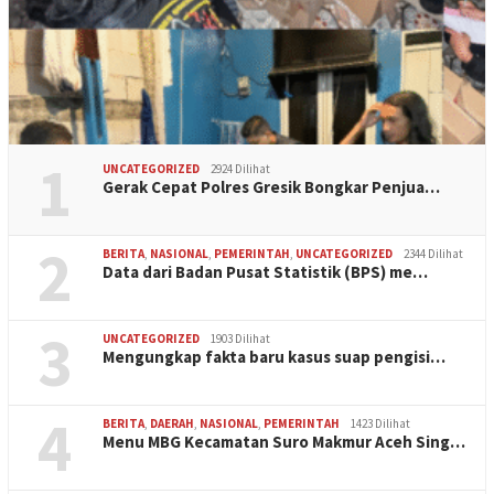
1
UNCATEGORIZED
2924 Dilihat
Gerak Cepat Polres Gresik Bongkar Penjua…
2
BERITA
,
NASIONAL
,
PEMERINTAH
,
UNCATEGORIZED
2344 Dilihat
Data dari Badan Pusat Statistik (BPS) me…
3
UNCATEGORIZED
1903 Dilihat
Mengungkap fakta baru kasus suap pengisi…
4
BERITA
,
DAERAH
,
NASIONAL
,
PEMERINTAH
1423 Dilihat
Menu MBG Kecamatan Suro Makmur Aceh Sing…