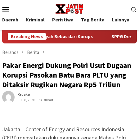
Loncat
Menu
ke
Mobile
konten
Daerah
Kriminal
Peristiwa
Tag Berita
Lainnya
P
Menuju Wilayah Bebas dari Korups
Breaking News
SPPG Desa Banjarwungu
Beranda
Berita
Pakar Energi Dukung Polri Usut Dugaan
Korupsi Pasokan Batu Bara PLTU yang
Ditaksir Rugikan Negara Rp5 Triliun
Redaksi
Juli 8, 2026
73 Dilihat
Jakarta – Center of Energy and Resources Indonesia
(CERI) menyatakan dukungannya kepada Mabes Polri