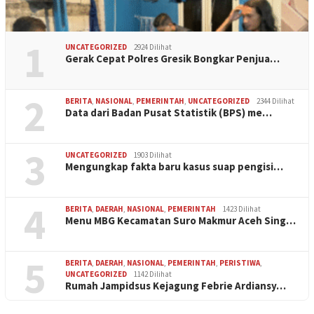
1
UNCATEGORIZED
2924 Dilihat
Gerak Cepat Polres Gresik Bongkar Penjua…
2
BERITA
,
NASIONAL
,
PEMERINTAH
,
UNCATEGORIZED
2344 Dilihat
Data dari Badan Pusat Statistik (BPS) me…
3
UNCATEGORIZED
1903 Dilihat
Mengungkap fakta baru kasus suap pengisi…
4
BERITA
,
DAERAH
,
NASIONAL
,
PEMERINTAH
1423 Dilihat
Menu MBG Kecamatan Suro Makmur Aceh Sing…
5
BERITA
,
DAERAH
,
NASIONAL
,
PEMERINTAH
,
PERISTIWA
,
UNCATEGORIZED
1142 Dilihat
Rumah Jampidsus Kejagung Febrie Ardiansy…