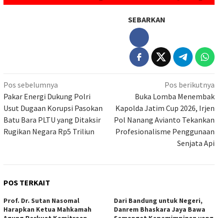
SEBARKAN
Navigasi
Pos sebelumnya
Pos berikutnya
pos
Pakar Energi Dukung Polri
Buka Lomba Menembak
Usut Dugaan Korupsi Pasokan
Kapolda Jatim Cup 2026, Irjen
Batu Bara PLTU yang Ditaksir
Pol Nanang Avianto Tekankan
Rugikan Negara Rp5 Triliun
Profesionalisme Penggunaan
Senjata Api
POS TERKAIT
Prof. Dr. Sutan Nasomal
Dari Bandung untuk Negeri,
Harapkan Ketua Mahkamah
Danrem Bhaskara Jaya Bawa
Agung Perkuat Kemitraan
Semangat Kepemimpinan yang