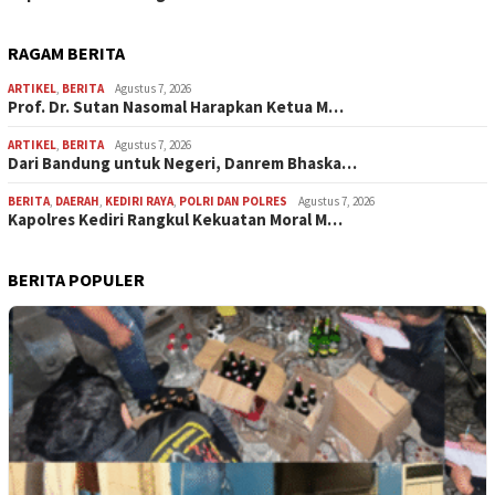
RAGAM BERITA
ARTIKEL
,
BERITA
Agustus 7, 2026
Prof. Dr. Sutan Nasomal Harapkan Ketua M…
ARTIKEL
,
BERITA
Agustus 7, 2026
Dari Bandung untuk Negeri, Danrem Bhaska…
BERITA
,
DAERAH
,
KEDIRI RAYA
,
POLRI DAN POLRES
Agustus 7, 2026
Kapolres Kediri Rangkul Kekuatan Moral M…
BERITA POPULER