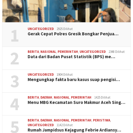
1
UNCATEGORIZED
2925 Dilihat
Gerak Cepat Polres Gresik Bongkar Penjua…
2
BERITA
,
NASIONAL
,
PEMERINTAH
,
UNCATEGORIZED
2348 Dilihat
Data dari Badan Pusat Statistik (BPS) me…
3
UNCATEGORIZED
1904 Dilihat
Mengungkap fakta baru kasus suap pengisi…
4
BERITA
,
DAERAH
,
NASIONAL
,
PEMERINTAH
1425 Dilihat
Menu MBG Kecamatan Suro Makmur Aceh Sing…
5
BERITA
,
DAERAH
,
NASIONAL
,
PEMERINTAH
,
PERISTIWA
,
UNCATEGORIZED
1142 Dilihat
Rumah Jampidsus Kejagung Febrie Ardiansy…