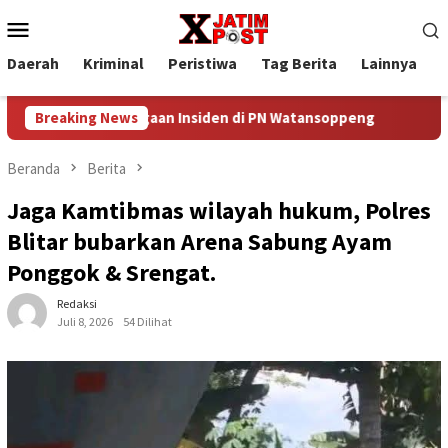
Loncat
Menu
ke
Mobile
konten
Daerah
Kriminal
Peristiwa
Tag Berita
Lainnya
P
s, Soroti Dugaan Insiden di PN Watansoppeng
Breaking News
Dari Band
Beranda
Berita
Jaga Kamtibmas wilayah hukum, Polres
Blitar bubarkan Arena Sabung Ayam
Ponggok & Srengat.
Redaksi
Juli 8, 2026
54 Dilihat