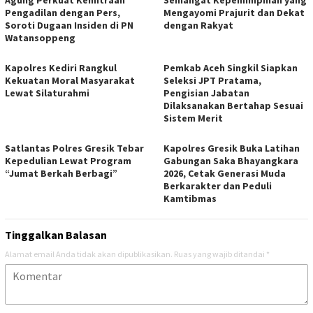
Pengadilan dengan Pers,
Mengayomi Prajurit dan Dekat
Soroti Dugaan Insiden di PN
dengan Rakyat
Watansoppeng
Kapolres Kediri Rangkul
Pemkab Aceh Singkil Siapkan
Kekuatan Moral Masyarakat
Seleksi JPT Pratama,
Lewat Silaturahmi
Pengisian Jabatan
Dilaksanakan Bertahap Sesuai
Sistem Merit
Satlantas Polres Gresik Tebar
Kapolres Gresik Buka Latihan
Kepedulian Lewat Program
Gabungan Saka Bhayangkara
“Jumat Berkah Berbagi”
2026, Cetak Generasi Muda
Berkarakter dan Peduli
Kamtibmas
Tinggalkan Balasan
Alamat email Anda tidak akan dipublikasikan.
Ruas yang wajib ditandai
*