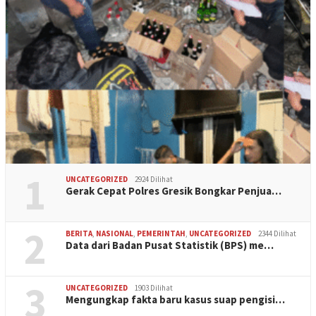
1
UNCATEGORIZED
2924 Dilihat
Gerak Cepat Polres Gresik Bongkar Penjua…
2
BERITA
,
NASIONAL
,
PEMERINTAH
,
UNCATEGORIZED
2344 Dilihat
Data dari Badan Pusat Statistik (BPS) me…
3
UNCATEGORIZED
1903 Dilihat
Mengungkap fakta baru kasus suap pengisi…