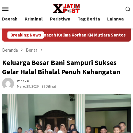
Loncat
Menu
ke
Mobile
konten
Daerah
Kriminal
Peristiwa
Tag Berita
Lainnya
P
rahkan Jenazah Kelima Korban KM Mutiara Sentosa II
Breaking News
Prof
Beranda
Berita
Keluarga Besar Bani Sampuri Sukses
Gelar Halal Bihalal Penuh Kehangatan
Redaksi
Maret 29, 2026
99 Dilihat