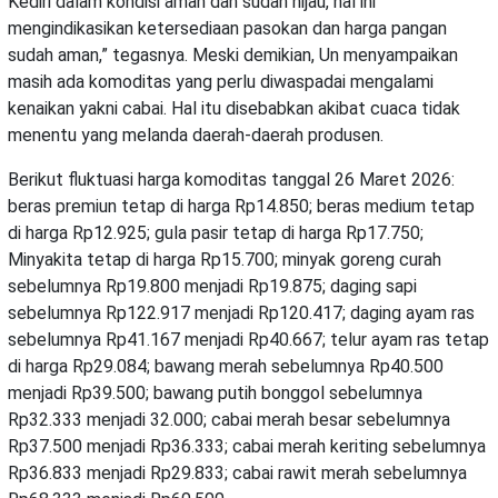
Kediri dalam kondisi aman dan sudah hijau, hal ini
mengindikasikan ketersediaan pasokan dan harga pangan
sudah aman,” tegasnya. Meski demikian, Un menyampaikan
masih ada komoditas yang perlu diwaspadai mengalami
kenaikan yakni cabai. Hal itu disebabkan akibat cuaca tidak
menentu yang melanda daerah-daerah produsen.
Berikut fluktuasi harga komoditas tanggal 26 Maret 2026:
beras premiun tetap di harga Rp14.850; beras medium tetap
di harga Rp12.925; gula pasir tetap di harga Rp17.750;
Minyakita tetap di harga Rp15.700; minyak goreng curah
sebelumnya Rp19.800 menjadi Rp19.875; daging sapi
sebelumnya Rp122.917 menjadi Rp120.417; daging ayam ras
sebelumnya Rp41.167 menjadi Rp40.667; telur ayam ras tetap
di harga Rp29.084; bawang merah sebelumnya Rp40.500
menjadi Rp39.500; bawang putih bonggol sebelumnya
Rp32.333 menjadi 32.000; cabai merah besar sebelumnya
Rp37.500 menjadi Rp36.333; cabai merah keriting sebelumnya
Rp36.833 menjadi Rp29.833; cabai rawit merah sebelumnya