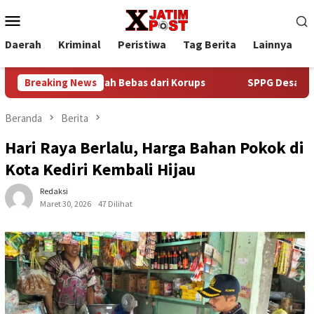
Loncat
Menu
ke
Mobile
konten
Daerah
Kriminal
Peristiwa
Tag Berita
Lainnya
P
enuju Wilayah Bebas dari Korups
Breaking News
SPPG Desa Banjarwungu 
Beranda
Berita
Hari Raya Berlalu, Harga Bahan Pokok di
Kota Kediri Kembali Hijau
Redaksi
Maret 30, 2026
47 Dilihat