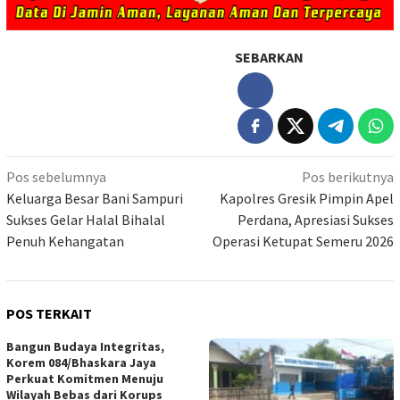
SEBARKAN
Navigasi
Pos sebelumnya
Pos berikutnya
pos
Keluarga Besar Bani Sampuri
Kapolres Gresik Pimpin Apel
Sukses Gelar Halal Bihalal
Perdana, Apresiasi Sukses
Penuh Kehangatan
Operasi Ketupat Semeru 2026
POS TERKAIT
Bangun Budaya Integritas,
Korem 084/Bhaskara Jaya
Perkuat Komitmen Menuju
Wilayah Bebas dari Korups