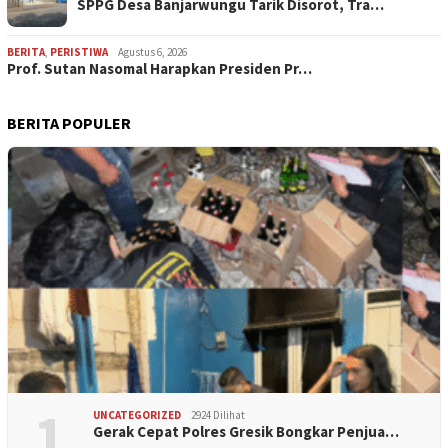
SPPG Desa Banjarwungu Tarik Disorot, Tra…
BERITA
,
PERISTIWA
Agustus 6, 2026
Prof. Sutan Nasomal Harapkan Presiden Pr…
BERITA POPULER
1
UNCATEGORIZED
2924 Dilihat
Gerak Cepat Polres Gresik Bongkar Penjua…