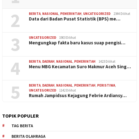
2
BERITA
,
NASIONAL
,
PEMERINTAH
,
UNCATEGORIZED
2344 Dilihat
Data dari Badan Pusat Statistik (BPS) me…
3
UNCATEGORIZED
1903 Dilihat
Mengungkap fakta baru kasus suap pengisi…
4
BERITA
,
DAERAH
,
NASIONAL
,
PEMERINTAH
1423 Dilihat
Menu MBG Kecamatan Suro Makmur Aceh Sing…
5
BERITA
,
DAERAH
,
NASIONAL
,
PEMERINTAH
,
PERISTIWA
,
UNCATEGORIZED
1142 Dilihat
Rumah Jampidsus Kejagung Febrie Ardiansy…
TOPIK POPULER
TAG BERITA
BERITA OLAHRAGA