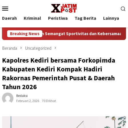
Loncat
Menu
ke
Mobile
konten
Daerah
Kriminal
Peristiwa
Tag Berita
Lainnya
P
obarkan Semangat Sportivitas dan Kebersamaan
Breaking News
Baca Jad
Beranda
Uncategorized
Kapolres Kediri bersama Forkopimda
Kabupaten Kediri Kompak Hadiri
Rakornas Pemerintah Pusat & Daerah
Tahun 2026
Redaksi
Februari 2, 2026
70 Dilihat