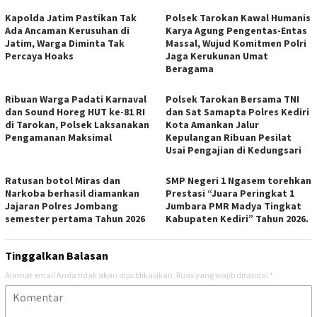
Kapolda Jatim Pastikan Tak
Polsek Tarokan Kawal Humanis
Ada Ancaman Kerusuhan di
Karya Agung Pengentas-Entas
Jatim, Warga Diminta Tak
Massal, Wujud Komitmen Polri
Percaya Hoaks
Jaga Kerukunan Umat
Beragama
Ribuan Warga Padati Karnaval
Polsek Tarokan Bersama TNI
dan Sound Horeg HUT ke-81 RI
dan Sat Samapta Polres Kediri
di Tarokan, Polsek Laksanakan
Kota Amankan Jalur
Pengamanan Maksimal
Kepulangan Ribuan Pesilat
Usai Pengajian di Kedungsari
Ratusan botol Miras dan
SMP Negeri 1 Ngasem torehkan
Narkoba berhasil diamankan
Prestasi “Juara Peringkat 1
Jajaran Polres Jombang
Jumbara PMR Madya Tingkat
semester pertama Tahun 2026
Kabupaten Kediri” Tahun 2026.
Tinggalkan Balasan
Alamat email Anda tidak akan dipublikasikan.
Ruas yang wajib ditandai
*