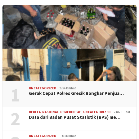
1
UNCATEGORIZED
2924 Dilihat
Gerak Cepat Polres Gresik Bongkar Penjua…
2
BERITA
,
NASIONAL
,
PEMERINTAH
,
UNCATEGORIZED
2346 Dilihat
Data dari Badan Pusat Statistik (BPS) me…
UNCATEGORIZED
1903 Dilihat