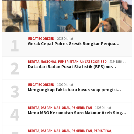
1
UNCATEGORIZED
2933 Dilihat
Gerak Cepat Polres Gresik Bongkar Penjua…
2
BERITA
,
NASIONAL
,
PEMERINTAH
,
UNCATEGORIZED
2354 Dilihat
Data dari Badan Pusat Statistik (BPS) me…
3
UNCATEGORIZED
1909 Dilihat
Mengungkap fakta baru kasus suap pengisi…
4
BERITA
,
DAERAH
,
NASIONAL
,
PEMERINTAH
1426 Dilihat
Menu MBG Kecamatan Suro Makmur Aceh Sing…
BERITA
,
DAERAH
,
NASIONAL
,
PEMERINTAH
,
PERISTIWA
,