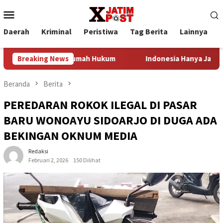
Loncat
Menu
ke
Mobile
konten
Daerah
Kriminal
Peristiwa
Tag Berita
Lainnya
P
a Program Rumah Hukum
Breaking News
Indonesia Hanya Jadi Penonton,
Beranda
Berita
PEREDARAN ROKOK ILEGAL DI PASAR
BARU WONOAYU SIDOARJO DI DUGA ADA
BEKINGAN OKNUM MEDIA
Redaksi
Februari 2, 2026
150 Dilihat