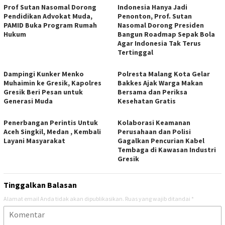
Prof Sutan Nasomal Dorong
Indonesia Hanya Jadi
Pendidikan Advokat Muda,
Penonton, Prof. Sutan
PAMID Buka Program Rumah
Nasomal Dorong Presiden
Hukum
Bangun Roadmap Sepak Bola
Agar Indonesia Tak Terus
Tertinggal
Dampingi Kunker Menko
Polresta Malang Kota Gelar
Muhaimin ke Gresik, Kapolres
Bakkes Ajak Warga Makan
Gresik Beri Pesan untuk
Bersama dan Periksa
Generasi Muda
Kesehatan Gratis
Penerbangan Perintis Untuk
Kolaborasi Keamanan
Aceh Singkil, Medan , Kembali
Perusahaan dan Polisi
Layani Masyarakat
Gagalkan Pencurian Kabel
Tembaga di Kawasan Industri
Gresik
Tinggalkan Balasan
Alamat email Anda tidak akan dipublikasikan.
Ruas yang wajib ditandai
*