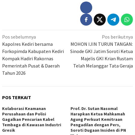
Navigasi
Pos sebelumnya
Pos berikutnya
pos
Kapolres Kediri bersama
MOHON IJIN TURUN TANGAN:
Forkopimda Kabupaten Kediri
Sinode GKI Jatim Soroti Ketua
Kompak Hadiri Rakornas
Majelis GKI Krian Rustam
Pemerintah Pusat & Daerah
‎Telah Melanggar Tata Geraja
Tahun 2026
POS TERKAIT
Kolaborasi Keamanan
Prof. Dr. Sutan Nasomal
Perusahaan dan Polisi
Harapkan Ketua Mahkamah
Gagalkan Pencurian Kabel
Agung Perkuat Kemitraan
Tembaga di Kawasan Industri
Pengadilan dengan Pers,
Gresik
Soroti Dugaan Insiden di PN