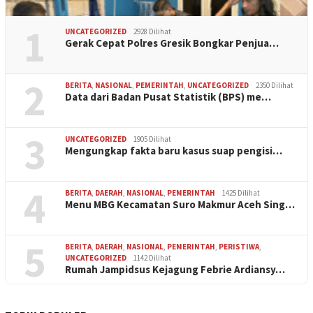
1
UNCATEGORIZED
2928 Dilihat
Gerak Cepat Polres Gresik Bongkar Penjua…
2
BERITA
,
NASIONAL
,
PEMERINTAH
,
UNCATEGORIZED
2350 Dilihat
Data dari Badan Pusat Statistik (BPS) me…
3
UNCATEGORIZED
1905 Dilihat
Mengungkap fakta baru kasus suap pengisi…
4
BERITA
,
DAERAH
,
NASIONAL
,
PEMERINTAH
1425 Dilihat
Menu MBG Kecamatan Suro Makmur Aceh Sing…
5
BERITA
,
DAERAH
,
NASIONAL
,
PEMERINTAH
,
PERISTIWA
,
UNCATEGORIZED
1142 Dilihat
Rumah Jampidsus Kejagung Febrie Ardiansy…