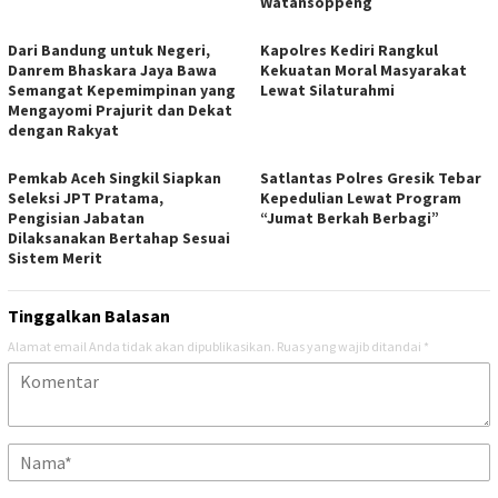
Watansoppeng
Dari Bandung untuk Negeri,
Kapolres Kediri Rangkul
Danrem Bhaskara Jaya Bawa
Kekuatan Moral Masyarakat
Semangat Kepemimpinan yang
Lewat Silaturahmi
Mengayomi Prajurit dan Dekat
dengan Rakyat
Pemkab Aceh Singkil Siapkan
Satlantas Polres Gresik Tebar
Seleksi JPT Pratama,
Kepedulian Lewat Program
Pengisian Jabatan
“Jumat Berkah Berbagi”
Dilaksanakan Bertahap Sesuai
Sistem Merit
Tinggalkan Balasan
Alamat email Anda tidak akan dipublikasikan.
Ruas yang wajib ditandai
*