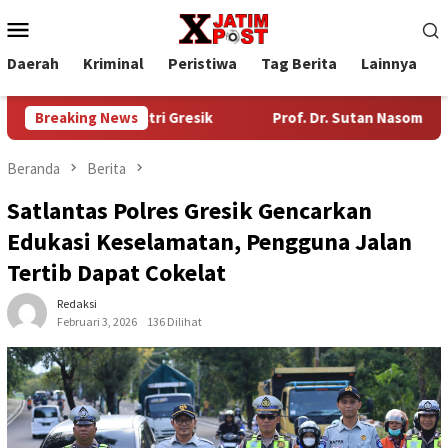
Loncat
Menu
ke
Mobile
konten
Daerah
Kriminal
Peristiwa
Tag Berita
Lainnya
P
asan Industri Gresik
Breaking News
Prof. Dr. Sutan Nasomal Harapkan 
Beranda
Berita
Satlantas Polres Gresik Gencarkan
Edukasi Keselamatan, Pengguna Jalan
Tertib Dapat Cokelat
Redaksi
Februari 3, 2026
136 Dilihat