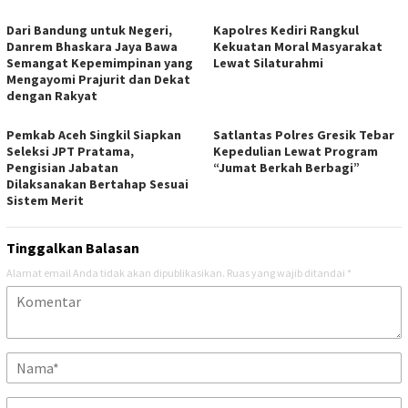
Dari Bandung untuk Negeri,
Kapolres Kediri Rangkul
Danrem Bhaskara Jaya Bawa
Kekuatan Moral Masyarakat
Semangat Kepemimpinan yang
Lewat Silaturahmi
Mengayomi Prajurit dan Dekat
dengan Rakyat
Pemkab Aceh Singkil Siapkan
Satlantas Polres Gresik Tebar
Seleksi JPT Pratama,
Kepedulian Lewat Program
Pengisian Jabatan
“Jumat Berkah Berbagi”
Dilaksanakan Bertahap Sesuai
Sistem Merit
Tinggalkan Balasan
Alamat email Anda tidak akan dipublikasikan.
Ruas yang wajib ditandai
*