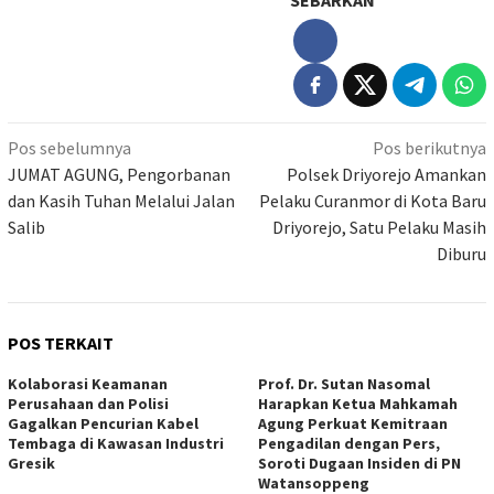
Navigasi
Pos sebelumnya
Pos berikutnya
pos
JUMAT AGUNG, Pengorbanan
Polsek Driyorejo Amankan
dan Kasih Tuhan Melalui Jalan
Pelaku Curanmor di Kota Baru
Salib
Driyorejo, Satu Pelaku Masih
Diburu
POS TERKAIT
Kolaborasi Keamanan
Prof. Dr. Sutan Nasomal
Perusahaan dan Polisi
Harapkan Ketua Mahkamah
Gagalkan Pencurian Kabel
Agung Perkuat Kemitraan
Tembaga di Kawasan Industri
Pengadilan dengan Pers,
Gresik
Soroti Dugaan Insiden di PN
Watansoppeng