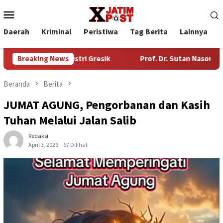
Loncat
Menu
ke
Mobile
konten
Daerah
Kriminal
Peristiwa
Tag Berita
Lainnya
P
asan Industri Gresik
Breaking News
Prof. Dr. Sutan Nasomal Harapkan 
Beranda
Berita
JUMAT AGUNG, Pengorbanan dan Kasih
Tuhan Melalui Jalan Salib
Redaksi
April 3, 2026
67 Dilihat