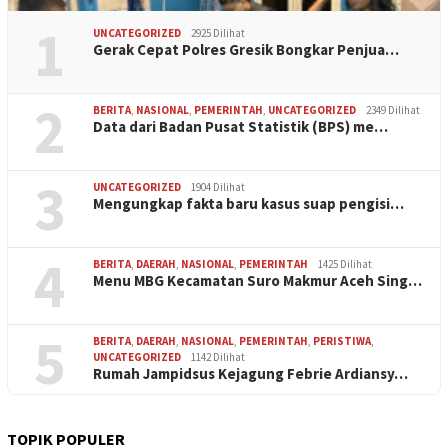
1
UNCATEGORIZED
2925 Dilihat
Gerak Cepat Polres Gresik Bongkar Penjua…
2
BERITA
,
NASIONAL
,
PEMERINTAH
,
UNCATEGORIZED
2349 Dilihat
Data dari Badan Pusat Statistik (BPS) me…
3
UNCATEGORIZED
1904 Dilihat
Mengungkap fakta baru kasus suap pengisi…
4
BERITA
,
DAERAH
,
NASIONAL
,
PEMERINTAH
1425 Dilihat
Menu MBG Kecamatan Suro Makmur Aceh Sing…
5
BERITA
,
DAERAH
,
NASIONAL
,
PEMERINTAH
,
PERISTIWA
,
UNCATEGORIZED
1142 Dilihat
Rumah Jampidsus Kejagung Febrie Ardiansy…
TOPIK POPULER