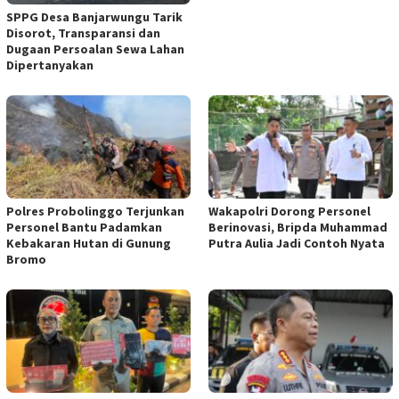
SPPG Desa Banjarwungu Tarik
Disorot, Transparansi dan
Dugaan Persoalan Sewa Lahan
Dipertanyakan
Polres Probolinggo Terjunkan
Wakapolri Dorong Personel
Personel Bantu Padamkan
Berinovasi, Bripda Muhammad
Kebakaran Hutan di Gunung
Putra Aulia Jadi Contoh Nyata
Bromo