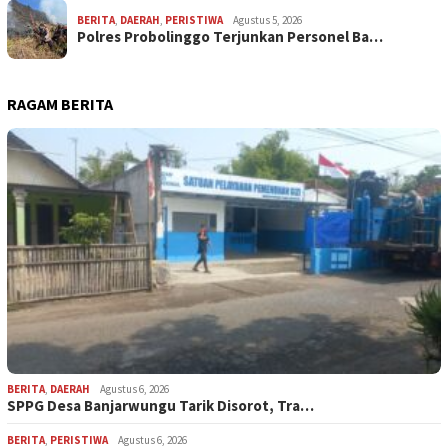
BERITA
,
DAERAH
,
PERISTIWA
Agustus 5, 2026
Polres Probolinggo Terjunkan Personel Ba…
RAGAM BERITA
BERITA
,
DAERAH
Agustus 6, 2026
SPPG Desa Banjarwungu Tarik Disorot, Tra…
BERITA
,
PERISTIWA
Agustus 6, 2026