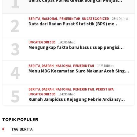
1
Gerak Cepat Polres Gresik Bongkar Penjua…
2
BERITA
,
NASIONAL
,
PEMERINTAH
,
UNCATEGORIZED
2341 Dilihat
Data dari Badan Pusat Statistik (BPS) me…
3
UNCATEGORIZED
1903 Dilihat
Mengungkap fakta baru kasus suap pengisi…
4
BERITA
,
DAERAH
,
NASIONAL
,
PEMERINTAH
1423 Dilihat
Menu MBG Kecamatan Suro Makmur Aceh Sing…
5
BERITA
,
DAERAH
,
NASIONAL
,
PEMERINTAH
,
PERISTIWA
,
UNCATEGORIZED
1142 Dilihat
Rumah Jampidsus Kejagung Febrie Ardiansy…
TOPIK POPULER
TAG BERITA