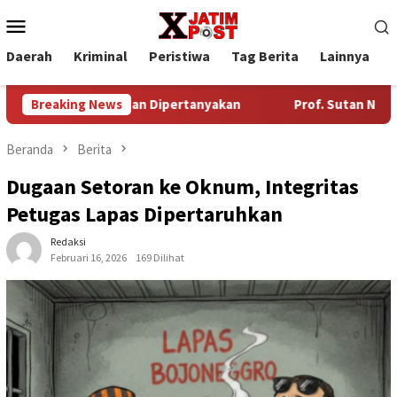
Loncat
Menu
ke
Mobile
konten
Daerah
Kriminal
Peristiwa
Tag Berita
Lainnya
P
Sewa Lahan Dipertanyakan
Breaking News
Prof. Sutan Nasomal Harapkan 
Beranda
Berita
Dugaan Setoran ke Oknum, Integritas
Petugas Lapas Dipertaruhkan
Redaksi
Februari 16, 2026
169 Dilihat