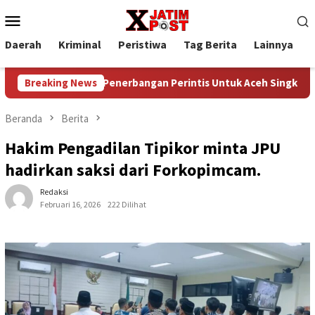
Loncat
Menu
ke
Mobile
konten
Daerah
Kriminal
Peristiwa
Tag Berita
Lainnya
P
is
Breaking News
Penerbangan Perintis Untuk Aceh Singkil, Medan , Kem
Beranda
Berita
Hakim Pengadilan Tipikor minta JPU
hadirkan saksi dari Forkopimcam.
Redaksi
Februari 16, 2026
222 Dilihat