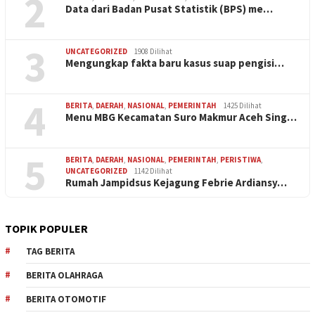
2
Data dari Badan Pusat Statistik (BPS) me…
3
UNCATEGORIZED
1908 Dilihat
Mengungkap fakta baru kasus suap pengisi…
4
BERITA
,
DAERAH
,
NASIONAL
,
PEMERINTAH
1425 Dilihat
Menu MBG Kecamatan Suro Makmur Aceh Sing…
5
BERITA
,
DAERAH
,
NASIONAL
,
PEMERINTAH
,
PERISTIWA
,
UNCATEGORIZED
1142 Dilihat
Rumah Jampidsus Kejagung Febrie Ardiansy…
TOPIK POPULER
TAG BERITA
BERITA OLAHRAGA
BERITA OTOMOTIF