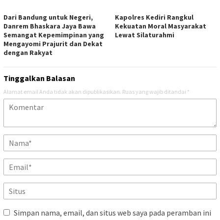
Dari Bandung untuk Negeri,
Kapolres Kediri Rangkul
Danrem Bhaskara Jaya Bawa
Kekuatan Moral Masyarakat
Semangat Kepemimpinan yang
Lewat Silaturahmi
Mengayomi Prajurit dan Dekat
dengan Rakyat
Tinggalkan Balasan
Alamat email Anda tidak akan dipublikasikan.
Ruas yang wajib ditandai
*
Simpan nama, email, dan situs web saya pada peramban ini