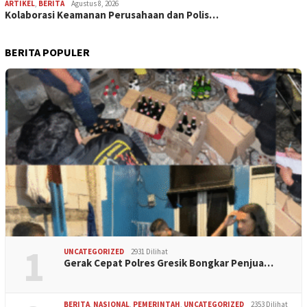
ARTIKEL
,
BERITA
Agustus 8, 2026
Kolaborasi Keamanan Perusahaan dan Polis…
BERITA POPULER
1
UNCATEGORIZED
2931 Dilihat
Gerak Cepat Polres Gresik Bongkar Penjua…
BERITA
,
NASIONAL
,
PEMERINTAH
,
UNCATEGORIZED
2353 Dilihat