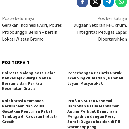
Navigasi
Pos sebelumnya
Pos berikutnya
pos
Gerakan Indonesia Asri, Polres
Dugaan Setoran ke Oknum,
Probolinggo Bersih – bersih
Integritas Petugas Lapas
Lokasi Wisata Bromo
Dipertaruhkan
POS TERKAIT
Polresta Malang Kota Gelar
Penerbangan Perintis Untuk
Bakkes Ajak Warga Makan
Aceh Singkil, Medan , Kembali
Bersama dan Periksa
Layani Masyarakat
Kesehatan Gratis
Kolaborasi Keamanan
Prof. Dr. Sutan Nasomal
Perusahaan dan Polisi
Harapkan Ketua Mahkamah
Gagalkan Pencurian Kabel
Agung Perkuat Kemitraan
Tembaga di Kawasan Industri
Pengadilan dengan Pers,
Gresik
Soroti Dugaan Insiden di PN
Watansoppeng