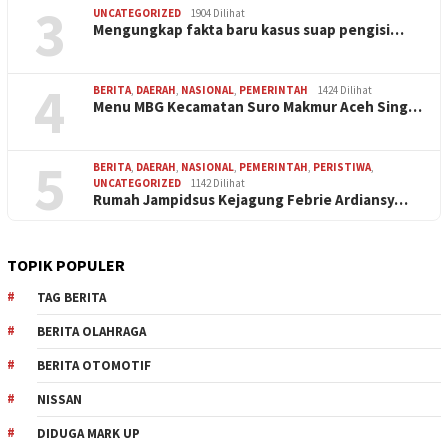
3
UNCATEGORIZED
1904 Dilihat
Mengungkap fakta baru kasus suap pengisi…
4
BERITA
,
DAERAH
,
NASIONAL
,
PEMERINTAH
1424 Dilihat
Menu MBG Kecamatan Suro Makmur Aceh Sing…
5
BERITA
,
DAERAH
,
NASIONAL
,
PEMERINTAH
,
PERISTIWA
,
UNCATEGORIZED
1142 Dilihat
Rumah Jampidsus Kejagung Febrie Ardiansy…
TOPIK POPULER
TAG BERITA
BERITA OLAHRAGA
BERITA OTOMOTIF
NISSAN
DIDUGA MARK UP