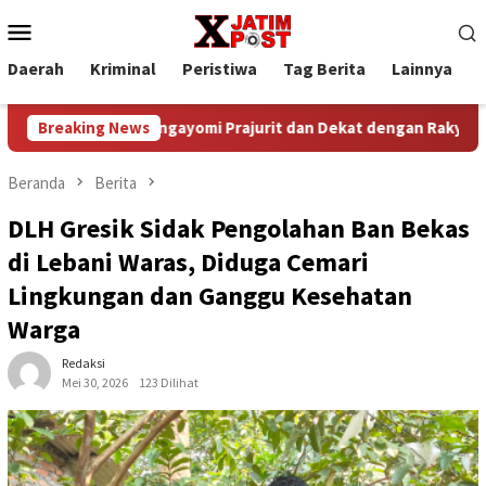
Loncat
Menu
ke
Mobile
konten
Daerah
Kriminal
Peristiwa
Tag Berita
Lainnya
P
 yang Mengayomi Prajurit dan Dekat dengan Rakyat
Breaking News
Kap
Beranda
Berita
DLH Gresik Sidak Pengolahan Ban Bekas
di Lebani Waras, Diduga Cemari
Lingkungan dan Ganggu Kesehatan
Warga
Redaksi
Mei 30, 2026
123 Dilihat