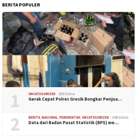
BERITA POPULER
1
UNCATEGORIZED
2925 Dilihat
Gerak Cepat Polres Gresik Bongkar Penjua…
2
BERITA
,
NASIONAL
,
PEMERINTAH
,
UNCATEGORIZED
2348 Dilihat
Data dari Badan Pusat Statistik (BPS) me…