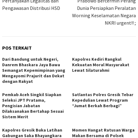
Pertanyakan Legalitas dan
Prabowo Bercermin Perang
Pengawasan Distribusi HSD
Dunia Persiapkan Peralatan
Worning Keselamatan Negara
NKRI urgent!! ;
POS TERKAIT
Dari Bandung untuk Negeri,
Kapolres Kediri Rangkul
Danrem Bhaskara Jaya Bawa
Kekuatan Moral Masyarakat
Semangat Kepemimpinan yang
Lewat Silaturahmi
Mengayomi Prajurit dan Dekat
dengan Rakyat
Pemkab Aceh Singkil Siapkan
Satlantas Polres Gresik Tebar
Seleksi JPT Pratama,
Kepedulian Lewat Program
Pengisian Jabatan
“Jumat Berkah Berbagi”
Dilaksanakan Bertahap Sesuai
Sistem Merit
Kapolres Gresik Buka Latihan
Momen Hangat Ratusan Warga
Gabungan Saka Bhayangkara
Makan Bersama di Polsek