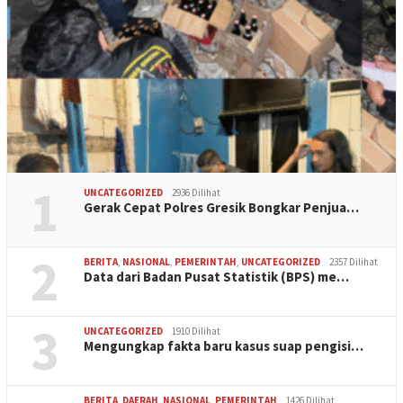
1
UNCATEGORIZED
2936 Dilihat
Gerak Cepat Polres Gresik Bongkar Penjua…
2
BERITA
,
NASIONAL
,
PEMERINTAH
,
UNCATEGORIZED
2357 Dilihat
Data dari Badan Pusat Statistik (BPS) me…
3
UNCATEGORIZED
1910 Dilihat
Mengungkap fakta baru kasus suap pengisi…
BERITA
,
DAERAH
,
NASIONAL
,
PEMERINTAH
1426 Dilihat