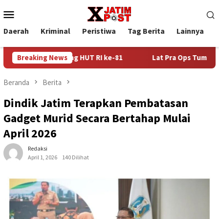
Loncat
Menu
ke
Mobile
konten
Daerah
Kriminal
Peristiwa
Tag Berita
Lainnya
P
uan Jelang HUT RI ke-81
Breaking News
Lat Pra Ops Tumpas Narkoba Sem
Beranda
Berita
Dindik Jatim Terapkan Pembatasan
Gadget Murid Secara Bertahap Mulai
April 2026
Redaksi
April 1, 2026
140 Dilihat