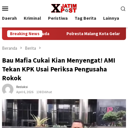
Loncat
Menu
ke
Mobile
konten
Daerah
Kriminal
Peristiwa
Tag Berita
Lainnya
P
k Generasi Muda
Breaking News
Polresta Malang Kota Gelar Bakkes Ajak
Beranda
Berita
Bau Mafia Cukai Kian Menyengat! AMI
Tekan KPK Usai Periksa Pengusaha
Rokok
Redaksi
April 6, 2026
138 Dilihat