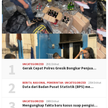
1
UNCATEGORIZED
2931 Dilihat
Gerak Cepat Polres Gresik Bongkar Penjua…
2
BERITA
,
NASIONAL
,
PEMERINTAH
,
UNCATEGORIZED
2354 Dilihat
Data dari Badan Pusat Statistik (BPS) me…
3
UNCATEGORIZED
1909 Dilihat
Mengungkap fakta baru kasus suap pengisi…