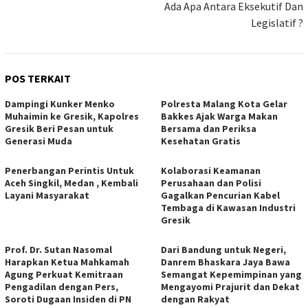
Ada Apa Antara Eksekutif Dan
Legislatif ?
POS TERKAIT
Dampingi Kunker Menko
Polresta Malang Kota Gelar
Muhaimin ke Gresik, Kapolres
Bakkes Ajak Warga Makan
Gresik Beri Pesan untuk
Bersama dan Periksa
Generasi Muda
Kesehatan Gratis
Penerbangan Perintis Untuk
Kolaborasi Keamanan
Aceh Singkil, Medan , Kembali
Perusahaan dan Polisi
Layani Masyarakat
Gagalkan Pencurian Kabel
Tembaga di Kawasan Industri
Gresik
Prof. Dr. Sutan Nasomal
Dari Bandung untuk Negeri,
Harapkan Ketua Mahkamah
Danrem Bhaskara Jaya Bawa
Agung Perkuat Kemitraan
Semangat Kepemimpinan yang
Pengadilan dengan Pers,
Mengayomi Prajurit dan Dekat
Soroti Dugaan Insiden di PN
dengan Rakyat