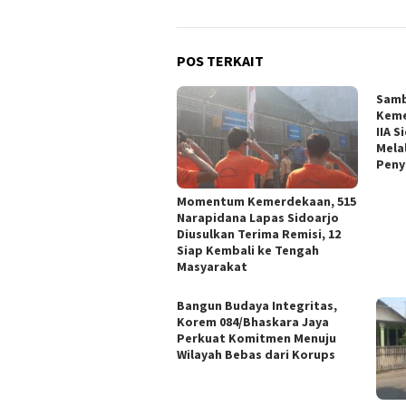
POS TERKAIT
Samb
Keme
IIA 
Melal
Peny
Momentum Kemerdekaan, 515
Narapidana Lapas Sidoarjo
Diusulkan Terima Remisi, 12
Siap Kembali ke Tengah
Masyarakat
Bangun Budaya Integritas,
Korem 084/Bhaskara Jaya
Perkuat Komitmen Menuju
Wilayah Bebas dari Korups