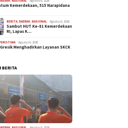
DAERAH
,
NASIONAL
Agustus 6, 2026
tum Kemerdekaan, 515 Narapidana
BERITA
,
DAERAH
,
NASIONAL
Agustus 6, 2026
Sambut HUT Ke-81 Kemerdekaan
RI, Lapas K…
PERISTIWA
Agustus 6, 2026
 Gresik Menghadirkan Layanan SKCK
 BERITA
DAERAH
,
NASIONAL
Agustus 6, 2026