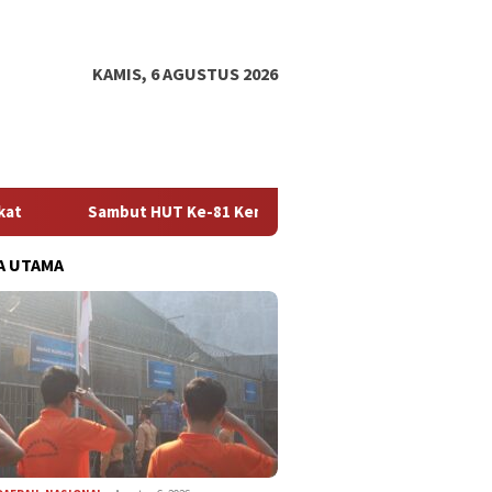
KAMIS, 6 AGUSTUS 2026
T Ke-81 Kemerdekaan RI, Lapas Kelas IIA Sidoarjo Tebar Kepedul
A UTAMA