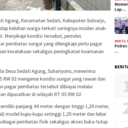
Momen
Lap…
ti Agung, Kecamatan Sedati, Kabupaten Sidoarjo,
ap keluhan warga terkait seringnya insiden anak-
ti. Menyikapi kondisi tersebut, pemdes
BERITA
,
r pembatas sungai yang dilengkapi pintu pagar
Polres
ahan kecelakaan sekaligus peningkatan keamanan
…
BERIT
pala Desa Sedati Agung, Suhariyono, menerima
05 RW 02 mengenai kondisi sungai yang rawan dan
pagar pembatas tersebut dibiayai melalui
an dipusatkan di wilayah RT 05 RW 02.
miliki panjang 44 meter dengan tinggi 1,20 meter,
tal) model kupu-kupu setinggi 1,20 meter dan lebar
i sebagai pembatas fisik sekaligus akses buka-tutup