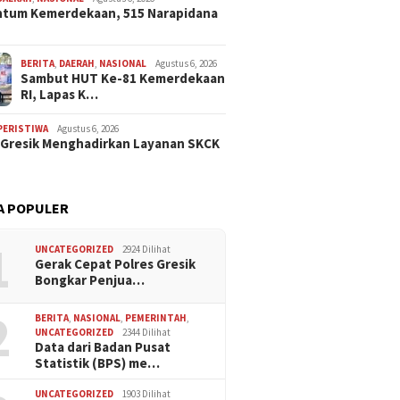
tum Kemerdekaan, 515 Narapidana
BERITA
,
DAERAH
,
NASIONAL
Agustus 6, 2026
Sambut HUT Ke-81 Kemerdekaan
RI, Lapas K…
PERISTIWA
Agustus 6, 2026
 Gresik Menghadirkan Layanan SKCK
A POPULER
1
UNCATEGORIZED
2924 Dilihat
Gerak Cepat Polres Gresik
Bongkar Penjua…
2
BERITA
,
NASIONAL
,
PEMERINTAH
,
UNCATEGORIZED
2344 Dilihat
Data dari Badan Pusat
Statistik (BPS) me…
UNCATEGORIZED
1903 Dilihat