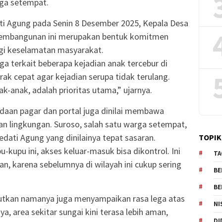
rga setempat.
ati Agung pada Senin 8 Desember 2025, Kepala Desa
embangunan ini merupakan bentuk komitmen
gi keselamatan masyarakat.
a terkait beberapa kejadian anak tercebur di
erak cepat agar kejadian serupa tidak terulang.
-anak, adalah prioritas utama,” ujarnya.
daan pagar dan portal juga dinilai membawa
n lingkungan. Suroso, salah satu warga setempat,
ati Agung yang dinilainya tepat sasaran.
TOPIK
kupu ini, akses keluar-masuk bisa dikontrol. Ini
TA
an, karena sebelumnya di wilayah ini cukup sering
BE
BE
utkan namanya juga menyampaikan rasa lega atas
NI
, area sekitar sungai kini terasa lebih aman,
DI