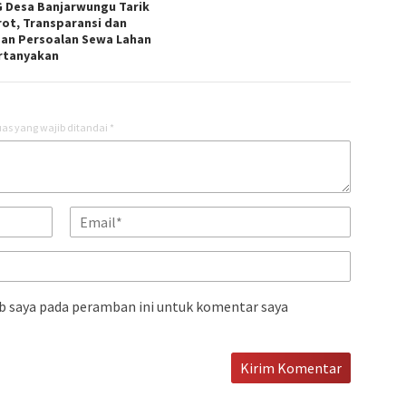
 Desa Banjarwungu Tarik
rot, Transparansi dan
an Persoalan Sewa Lahan
rtanyakan
as yang wajib ditandai
*
b saya pada peramban ini untuk komentar saya