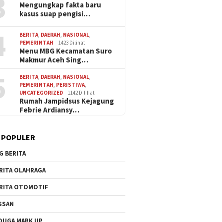
3
Mengungkap fakta baru
kasus suap pengisi…
4
BERITA
,
DAERAH
,
NASIONAL
,
PEMERINTAH
1423 Dilihat
Menu MBG Kecamatan Suro
Makmur Aceh Sing…
5
BERITA
,
DAERAH
,
NASIONAL
,
PEMERINTAH
,
PERISTIWA
,
UNCATEGORIZED
1142 Dilihat
Rumah Jampidsus Kejagung
Febrie Ardiansy…
 POPULER
G BERITA
RITA OLAHRAGA
RITA OTOMOTIF
SSAN
DUGA MARK UP