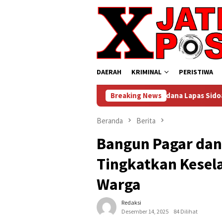
Loncat
ke
konten
DAERAH
KRIMINAL
PERISTIWA
Kemerdekaan, 515 Narapidana Lapas Sidoarjo Diusulkan Terima 
Breaking News
Beranda
Berita
Bangun Pagar dan 
Tingkatkan Kese
Warga
Redaksi
Desember 14, 2025
84 Dilihat