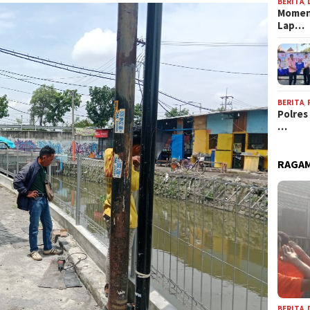
BERITA
,
Momen
Lap…
BERITA
,
Polres
…
RAGAM
BERITA
,