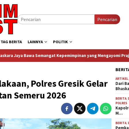
Pencarian
TAG BERITA
LAINNYA
POLITIK
a Semangat Kepemimpinan yang Mengayomi Prajurit dan Dekat d
BERIT
ARTIKEL
akaan, Polres Gresik Gelar
Dari B
Bhask
tan Semeru 2026
BERITA
,
POLRES
Kapolr
M…
BERITA
,
Pemkab