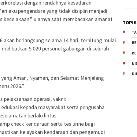
berkorelasi dengan rendahnya kesadaran
Perilaku pengendara yang tidak disiplin menjadi
as kecelakaan,” ujarnya saat membacakan amanat
TOPIK
TA
akan berlangsung selama 14 hari, terhitung mulai
BE
n melibatkan 5.020 personel gabungan di seluruh
BE
NI
DI
s yang Aman, Nyaman, dan Selamat Menjelang
eru 2026.”
s pelaksanaan operasi, yakni:
dan edukasi kepada masyarakat serta pengusaha
selamatan berlalu lintas.
ramp check kendaraan serta tes urine bagi
mastikan kelayakan kendaraan dan pengemudi