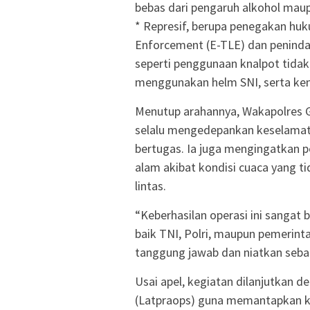
bebas dari pengaruh alkohol mau
* Represif, berupa penegakan huku
Enforcement (E-TLE) dan peninda
seperti penggunaan knalpot tidak
menggunakan helm SNI, serta ke
Menutup arahannya, Wakapolres G
selalu mengedepankan keselamata
bertugas. Ia juga mengingatkan 
alam akibat kondisi cuaca yang 
lintas.
“Keberhasilan operasi ini sangat b
baik TNI, Polri, maupun pemerin
tanggung jawab dan niatkan seba
Usai apel, kegiatan dilanjutkan d
(Latpraops) guna memantapkan ke