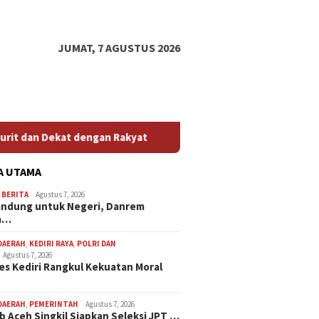
JUMAT, 7 AGUSTUS 2026
engan Rakyat
Kapolres Kediri Rangkul Kekuatan Moral Ma
A UTAMA
,
BERITA
Agustus 7, 2026
andung untuk Negeri, Danrem
a…
DAERAH
,
KEDIRI RAYA
,
POLRI DAN
Agustus 7, 2026
es Kediri Rangkul Kekuatan Moral
DAERAH
,
PEMERINTAH
Agustus 7, 2026
 Aceh Singkil Siapkan Seleksi JPT …