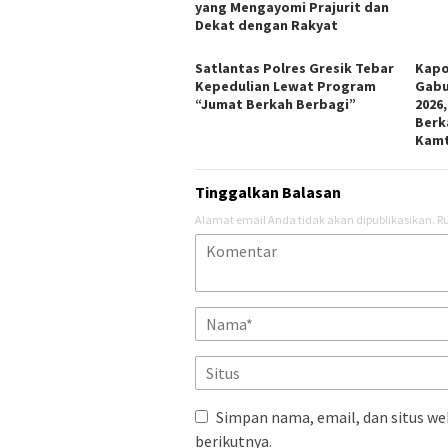
yang Mengayomi Prajurit dan
Dekat dengan Rakyat
Satlantas Polres Gresik Tebar
Kapo
Kepedulian Lewat Program
Gabu
“Jumat Berkah Berbagi”
2026
Berk
Kam
Tinggalkan Balasan
Alamat email Anda tidak akan dipublikasikan.
Ru
Simpan nama, email, dan situs we
berikutnya.