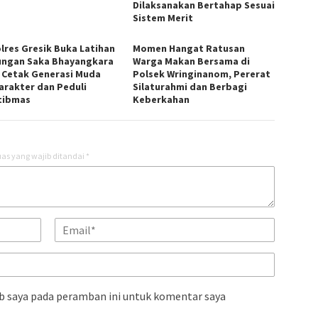
Dilaksanakan Bertahap Sesuai
Sistem Merit
lres Gresik Buka Latihan
Momen Hangat Ratusan
ngan Saka Bhayangkara
Warga Makan Bersama di
, Cetak Generasi Muda
Polsek Wringinanom, Pererat
arakter dan Peduli
Silaturahmi dan Berbagi
tibmas
Keberkahan
as yang wajib ditandai
*
b saya pada peramban ini untuk komentar saya