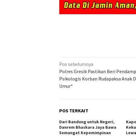
Navigasi
Pos sebelumnya
pos
Polres Gresik Pastikan Beri Pendam
Psikologis Korban Rudapaksa Anak 
Umur*
POS TERKAIT
Dari Bandung untuk Negeri,
Kapo
Danrem Bhaskara Jaya Bawa
Keku
Semangat Kepemimpinan
Lewa