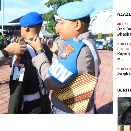
RAGAM
ARTIKEL
Dari B
Bhask
BERITA
,
POLRES
Kapolr
M…
BERITA
,
Pemkab
BERIT