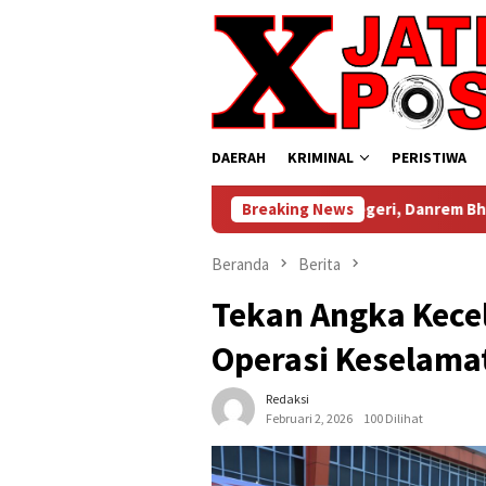
Loncat
ke
konten
DAERAH
KRIMINAL
PERISTIWA
Dari Bandung untuk Negeri, Danrem Bhaskara Jaya Baw
Breaking News
Beranda
Berita
Tekan Angka Kecel
Operasi Keselama
Redaksi
Februari 2, 2026
100 Dilihat