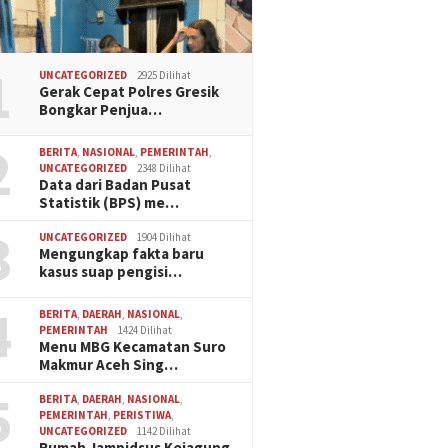
1
UNCATEGORIZED
2925 Dilihat
Gerak Cepat Polres Gresik
Bongkar Penjua…
2
BERITA
,
NASIONAL
,
PEMERINTAH
,
UNCATEGORIZED
2348 Dilihat
Data dari Badan Pusat
Statistik (BPS) me…
3
UNCATEGORIZED
1904 Dilihat
Mengungkap fakta baru
kasus suap pengisi…
4
BERITA
,
DAERAH
,
NASIONAL
,
PEMERINTAH
1424 Dilihat
Menu MBG Kecamatan Suro
Makmur Aceh Sing…
5
BERITA
,
DAERAH
,
NASIONAL
,
PEMERINTAH
,
PERISTIWA
,
UNCATEGORIZED
1142 Dilihat
Rumah Jampidsus Kejagung