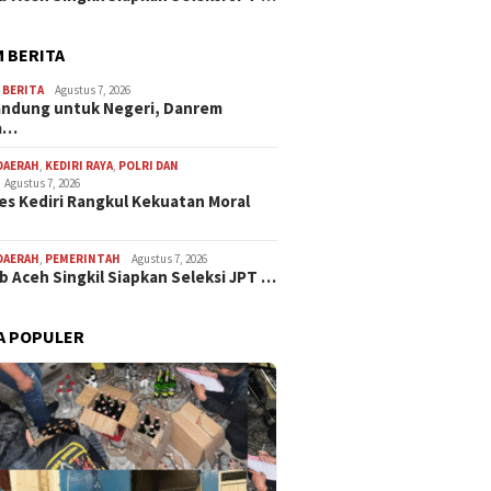
 BERITA
,
BERITA
Agustus 7, 2026
andung untuk Negeri, Danrem
a…
DAERAH
,
KEDIRI RAYA
,
POLRI DAN
Agustus 7, 2026
es Kediri Rangkul Kekuatan Moral
DAERAH
,
PEMERINTAH
Agustus 7, 2026
 Aceh Singkil Siapkan Seleksi JPT …
A POPULER