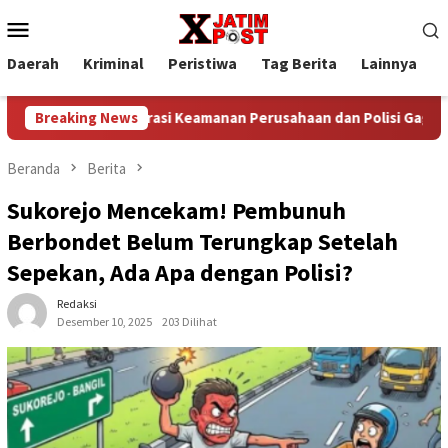
Loncat
Menu
ke
Mobile
konten
Daerah
Kriminal
Peristiwa
Tag Berita
Lainnya
P
Kolaborasi Keamanan Perusahaan dan Polisi Gagalkan Pencur
Breaking News
Beranda
Berita
Sukorejo Mencekam! Pembunuh
Berbondet Belum Terungkap Setelah
Sepekan, Ada Apa dengan Polisi?
Redaksi
Desember 10, 2025
203 Dilihat