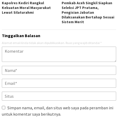
Kapolres Kediri Rangkul
Pemkab Aceh Singkil Siapkan
Kekuatan Moral Masyarakat
Seleksi JPT Pratama,
Lewat Silaturahmi
Pengisian Jabatan
Dilaksanakan Bertahap Sesuai
Sistem Merit
Tinggalkan Balasan
Alamat email Anda tidak akan dipublikasikan.
Ruas yang wajib ditandai
*
Simpan nama, email, dan situs web saya pada peramban ini
untuk komentar saya berikutnya.