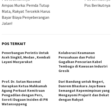
pos
Ampas Murka: Pemda Tutup
Pos Berikutnya
Mata, Rakyat Tercekik Harus
Bayar Biaya Penyeberangan
Jalan!
POS TERKAIT
Penerbangan Perintis Untuk
Kolaborasi Keamanan
Aceh Singkil, Medan , Kembali
Perusahaan dan Polisi
Layani Masyarakat
Gagalkan Pencurian Kabel
Tembaga di Kawasan Industri
Gresik
Prof. Dr. Sutan Nasomal
Dari Bandung untuk Negeri,
Harapkan Ketua Mahkamah
Danrem Bhaskara Jaya Bawa
Agung Perkuat Kemitraan
Semangat Kepemimpinan yang
Pengadilan dengan Pers,
Mengayomi Prajurit dan Dekat
Soroti Dugaan Insiden di PN
dengan Rakyat
Watansoppeng