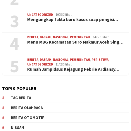
3
UNCATEGORIZED
1905 Dilihat
Mengungkap fakta baru kasus suap pengisi…
4
BERITA
,
DAERAH
,
NASIONAL
,
PEMERINTAH
1425 Dilihat
Menu MBG Kecamatan Suro Makmur Aceh Sing…
5
BERITA
,
DAERAH
,
NASIONAL
,
PEMERINTAH
,
PERISTIWA
,
UNCATEGORIZED
1142 Dilihat
Rumah Jampidsus Kejagung Febrie Ardiansy…
TOPIK POPULER
TAG BERITA
BERITA OLAHRAGA
BERITA OTOMOTIF
NISSAN