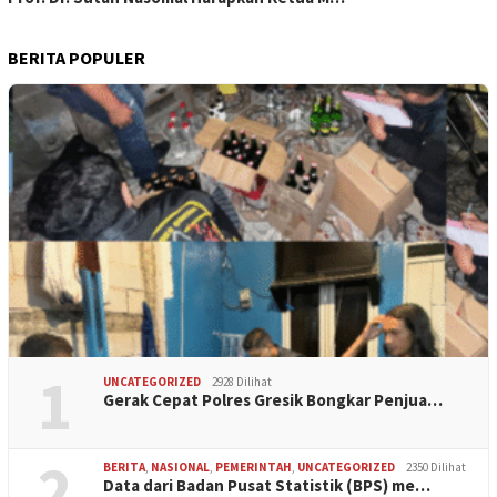
BERITA POPULER
1
UNCATEGORIZED
2928 Dilihat
Gerak Cepat Polres Gresik Bongkar Penjua…
2
BERITA
,
NASIONAL
,
PEMERINTAH
,
UNCATEGORIZED
2350 Dilihat
Data dari Badan Pusat Statistik (BPS) me…