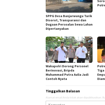
Soro
Polr
SPPG Desa Banjarwungu Tarik
Disorot, Transparansi dan
Dugaan Persoalan Sewa Lahan
Dipertanyakan
Wakapolri Dorong Personel
Polr
Berinovasi, Bripda
Tiga
Muhammad Putra Aulia Jadi
Empa
Contoh Nyata
Diam
Tinggalkan Balasan
Alamat email Anda tidak akan dipublikasikan.
Ru