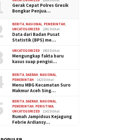
1
UNCATEGORIZED
2924 Dilihat
Gerak Cepat Polres Gresik
Bongkar Penjua…
2
BERITA
,
NASIONAL
,
PEMERINTAH
,
UNCATEGORIZED
2341 Dilihat
Data dari Badan Pusat
Statistik (BPS) me…
3
UNCATEGORIZED
1903 Dilihat
Mengungkap fakta baru
kasus suap pengisi…
4
BERITA
,
DAERAH
,
NASIONAL
,
PEMERINTAH
1423 Dilihat
Menu MBG Kecamatan Suro
Makmur Aceh Sing…
5
BERITA
,
DAERAH
,
NASIONAL
,
PEMERINTAH
,
PERISTIWA
,
UNCATEGORIZED
1142 Dilihat
Rumah Jampidsus Kejagung
Febrie Ardiansy…
 POPULER