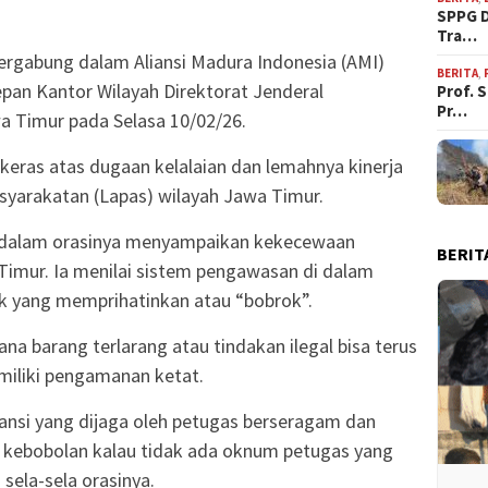
SPPG D
Tra…
rgabung dalam Aliansi Madura Indonesia (AMI)
BERITA
,
pan Kantor Wilayah Direktorat Jenderal
Prof. 
Pr…
a Timur pada Selasa 10/02/26.
 keras atas dugaan kelalaian dan lemahnya kinerja
yarakatan (Lapas) wilayah Jawa Timur.
 dalam orasinya menyampaikan kekecewaan
BERIT
imur. Ia menilai sistem pengawasan di dalam
tik yang memprihatinkan atau “bobrok”.
 barang terlarang atau tindakan ilegal bisa terus
emiliki pengamanan ketat.
nsi yang dijaga oleh petugas berseragam dan
 kebobolan kalau tidak ada oknum petugas yang
 sela-sela orasinya.