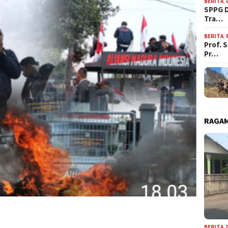
BERITA
,
SPPG D
Tra…
BERITA
,
Prof. 
Pr…
RAGAM
BERITA
,