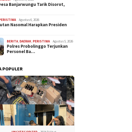
esa Banjarwungu Tarik Disorot,
PERISTIWA
Agustus 6, 2026
Sutan Nasomal Harapkan Presiden
BERITA
,
DAERAH
,
PERISTIWA
Agustus 5, 2026
Polres Probolinggo Terjunkan
Personel Ba…
A POPULER