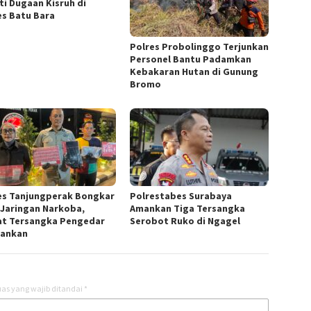
ti Dugaan Kisruh di
es Batu Bara
Polres Probolinggo Terjunkan
Personel Bantu Padamkan
Kebakaran Hutan di Gunung
Bromo
es Tanjungperak Bongkar
Polrestabes Surabaya
 Jaringan Narkoba,
Amankan Tiga Tersangka
t Tersangka Pengedar
Serobot Ruko di Ngagel
ankan
as yang wajib ditandai
*