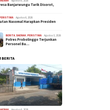
DAERAH
Agustus 6, 2026
esa Banjarwungu Tarik Disorot,
PERISTIWA
Agustus 6, 2026
Sutan Nasomal Harapkan Presiden
BERITA
,
DAERAH
,
PERISTIWA
Agustus 5, 2026
Polres Probolinggo Terjunkan
Personel Ba…
 BERITA
DAERAH
Agustus 6, 2026