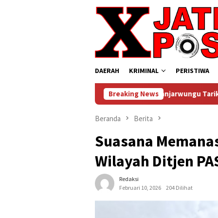
Loncat
ke
konten
DAERAH
KRIMINAL
PERISTIWA
SPPG Desa Banjarwungu Tarik Disorot, Transpara
Breaking News
Beranda
Berita
Suasana Memanas
Wilayah Ditjen PA
Redaksi
Februari 10, 2026
204 Dilihat