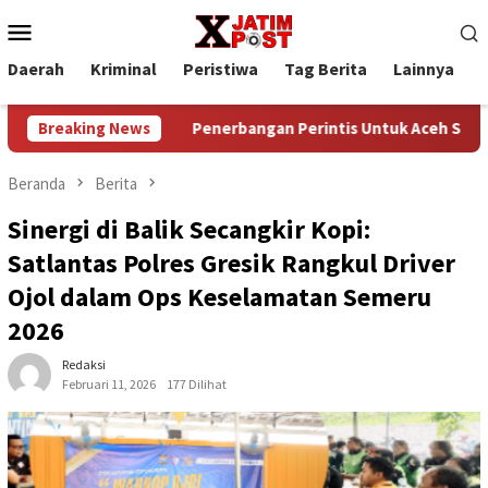
Loncat
Menu
ke
Mobile
konten
Daerah
Kriminal
Peristiwa
Tag Berita
Lainnya
P
ratis
Breaking News
Penerbangan Perintis Untuk Aceh Singkil, Medan ,
Beranda
Berita
Sinergi di Balik Secangkir Kopi:
Satlantas Polres Gresik Rangkul Driver
Ojol dalam Ops Keselamatan Semeru
2026
Redaksi
Februari 11, 2026
177 Dilihat