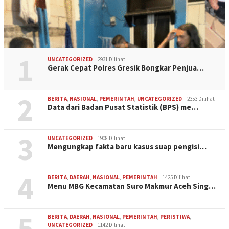
1
UNCATEGORIZED
2931 Dilihat
Gerak Cepat Polres Gresik Bongkar Penjua…
2
BERITA
,
NASIONAL
,
PEMERINTAH
,
UNCATEGORIZED
2353 Dilihat
Data dari Badan Pusat Statistik (BPS) me…
3
UNCATEGORIZED
1908 Dilihat
Mengungkap fakta baru kasus suap pengisi…
4
BERITA
,
DAERAH
,
NASIONAL
,
PEMERINTAH
1425 Dilihat
Menu MBG Kecamatan Suro Makmur Aceh Sing…
5
BERITA
,
DAERAH
,
NASIONAL
,
PEMERINTAH
,
PERISTIWA
,
UNCATEGORIZED
1142 Dilihat