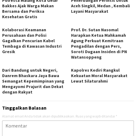
Polresta Malang Kota Gelar
Penerbangan Perintis Untuk
Bakkes Ajak Warga Makan
Aceh Singkil, Medan , Kembali
Bersama dan Periksa
Layani Masyarakat
Kesehatan Gratis
Kolaborasi Keamanan
Prof. Dr. Sutan Nasomal
Perusahaan dan Polisi
Harapkan Ketua Mahkamah
Gagalkan Pencurian Kabel
Agung Perkuat Kemitraan
Tembaga di Kawasan Industri
Pengadilan dengan Pers,
Gresik
Soroti Dugaan Insiden di PN
Watansoppeng
Dari Bandung untuk Negeri,
Kapolres Kediri Rangkul
Danrem Bhaskara Jaya Bawa
Kekuatan Moral Masyarakat
Semangat Kepemimpinan yang
Lewat Silaturahmi
Mengayomi Prajurit dan Dekat
dengan Rakyat
Tinggalkan Balasan
Alamat email Anda tidak akan dipublikasikan.
Ruas yang wajib ditandai
*