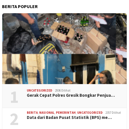
BERITA POPULER
1
UNCATEGORIZED
2936 Dilihat
Gerak Cepat Polres Gresik Bongkar Penjua…
2
BERITA
,
NASIONAL
,
PEMERINTAH
,
UNCATEGORIZED
2357 Dilihat
Data dari Badan Pusat Statistik (BPS) me…