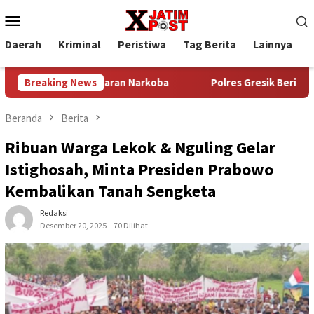
Loncat
Menu
ke
Mobile
konten
Daerah
Kriminal
Peristiwa
Tag Berita
Lainnya
P
erantas Peredaran Narkoba
Breaking News
Polres Gresik Beri Reward ke
Beranda
Berita
Ribuan Warga Lekok & Nguling Gelar
Istighosah, Minta Presiden Prabowo
Kembalikan Tanah Sengketa
Redaksi
Desember 20, 2025
70 Dilihat