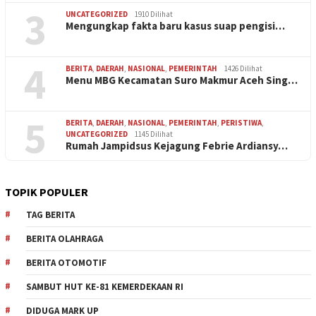
3
UNCATEGORIZED
1910 Dilihat
Mengungkap fakta baru kasus suap pengisi…
4
BERITA
,
DAERAH
,
NASIONAL
,
PEMERINTAH
1426 Dilihat
Menu MBG Kecamatan Suro Makmur Aceh Sing…
5
BERITA
,
DAERAH
,
NASIONAL
,
PEMERINTAH
,
PERISTIWA
,
UNCATEGORIZED
1145 Dilihat
Rumah Jampidsus Kejagung Febrie Ardiansy…
TOPIK POPULER
TAG BERITA
BERITA OLAHRAGA
BERITA OTOMOTIF
SAMBUT HUT KE-81 KEMERDEKAAN RI
DIDUGA MARK UP