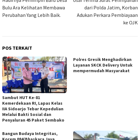
pos
Hadirnya Pemimpin Baru Desa
Usai Terima Surat Pelimpahan
Bulu Ara Kelihatan Membawa
dari Polda Jatim, Korban
Perubahan Yang Lebih Baik.
Adukan Perkara Pembiayaan
ke OJK
POS TERKAIT
Polres Gresik Menghadirkan
Layanan SKCK Delivery Untuk
mempermudah Masyarakat
Sambut HUT Ke-81
Kemerdekaan RI, Lapas Kelas
IIA Sidoarjo Tebar Kepedulian
Melalui Bakti Sosial dan
Penyaluran 45 Paket Sembako
Bangun Budaya Integritas,
Korem 084/Bhaskara Jaya