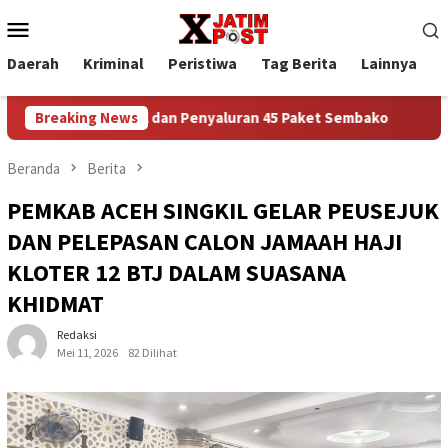
Loncat
Menu
ke
Mobile
konten
Daerah
Kriminal
Peristiwa
Tag Berita
Lainnya
P
sial dan Penyaluran 45 Paket Sembako
Breaking News
Polres Gresik Men
Beranda
Berita
PEMKAB ACEH SINGKIL GELAR PEUSEJUK
DAN PELEPASAN CALON JAMAAH HAJI
KLOTER 12 BTJ DALAM SUASANA
KHIDMAT
Redaksi
Mei 11, 2026
82 Dilihat