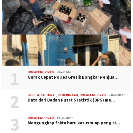
1
UNCATEGORIZED
2924 Dilihat
Gerak Cepat Polres Gresik Bongkar Penjua…
2
BERITA
,
NASIONAL
,
PEMERINTAH
,
UNCATEGORIZED
2344 Dilihat
Data dari Badan Pusat Statistik (BPS) me…
3
UNCATEGORIZED
1903 Dilihat
Mengungkap fakta baru kasus suap pengisi…