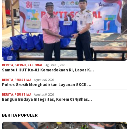
BERITA
,
DAERAH
,
NASIONAL
Agustus 6, 2026
Sambut HUT Ke-81 Kemerdekaan RI, Lapas K…
BERITA
,
PERISTIWA
Agustus 6, 2026
Polres Gresik Menghadirkan Layanan SKCK …
BERITA
,
PERISTIWA
Agustus 6, 2026
Bangun Budaya Integritas, Korem 084/Bhas…
BERITA POPULER