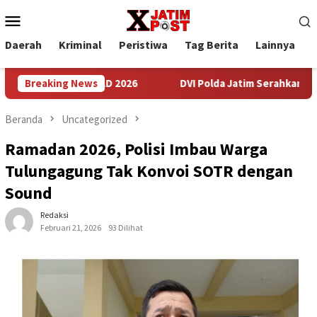
Loncat
Menu
ke
Mobile
konten
Daerah
Kriminal
Peristiwa
Tag Berita
Lainnya
P
ansat TNI AD 2026
Breaking News
DVI Polda Jatim Serahkan Jenazah Keli
Beranda
Uncategorized
Ramadan 2026, Polisi Imbau Warga
Tulungagung Tak Konvoi SOTR dengan
Sound
Redaksi
Februari 21, 2026
93 Dilihat