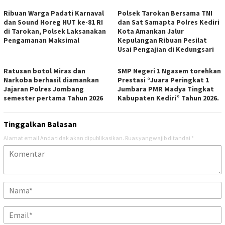
Ribuan Warga Padati Karnaval
Polsek Tarokan Bersama TNI
dan Sound Horeg HUT ke-81 RI
dan Sat Samapta Polres Kediri
di Tarokan, Polsek Laksanakan
Kota Amankan Jalur
Pengamanan Maksimal
Kepulangan Ribuan Pesilat
Usai Pengajian di Kedungsari
Ratusan botol Miras dan
SMP Negeri 1 Ngasem torehkan
Narkoba berhasil diamankan
Prestasi “Juara Peringkat 1
Jajaran Polres Jombang
Jumbara PMR Madya Tingkat
semester pertama Tahun 2026
Kabupaten Kediri” Tahun 2026.
Tinggalkan Balasan
Alamat email Anda tidak akan dipublikasikan.
Ruas yang wajib ditandai
*