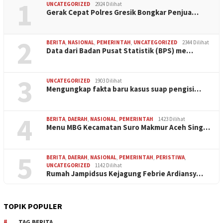
1
UNCATEGORIZED
2924 Dilihat
Gerak Cepat Polres Gresik Bongkar Penjua…
2
BERITA
,
NASIONAL
,
PEMERINTAH
,
UNCATEGORIZED
2344 Dilihat
Data dari Badan Pusat Statistik (BPS) me…
3
UNCATEGORIZED
1903 Dilihat
Mengungkap fakta baru kasus suap pengisi…
4
BERITA
,
DAERAH
,
NASIONAL
,
PEMERINTAH
1423 Dilihat
Menu MBG Kecamatan Suro Makmur Aceh Sing…
5
BERITA
,
DAERAH
,
NASIONAL
,
PEMERINTAH
,
PERISTIWA
,
UNCATEGORIZED
1142 Dilihat
Rumah Jampidsus Kejagung Febrie Ardiansy…
TOPIK POPULER
TAG BERITA