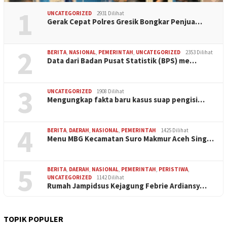
1
UNCATEGORIZED
2931 Dilihat
Gerak Cepat Polres Gresik Bongkar Penjua…
2
BERITA
,
NASIONAL
,
PEMERINTAH
,
UNCATEGORIZED
2353 Dilihat
Data dari Badan Pusat Statistik (BPS) me…
3
UNCATEGORIZED
1908 Dilihat
Mengungkap fakta baru kasus suap pengisi…
4
BERITA
,
DAERAH
,
NASIONAL
,
PEMERINTAH
1425 Dilihat
Menu MBG Kecamatan Suro Makmur Aceh Sing…
5
BERITA
,
DAERAH
,
NASIONAL
,
PEMERINTAH
,
PERISTIWA
,
UNCATEGORIZED
1142 Dilihat
Rumah Jampidsus Kejagung Febrie Ardiansy…
TOPIK POPULER