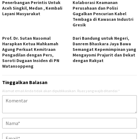
Penerbangan Perintis Untuk
Kolaborasi Keamanan
Aceh Singkil, Medan , Kembali
Perusahaan dan Polisi
Layani Masyarakat
Gagalkan Pencurian Kabel
Tembaga di Kawasan Industri
Gresik
Prof. Dr. Sutan Nasomal
Dari Bandung untuk Negeri,
Harapkan Ketua Mahkamah
Danrem Bhaskara Jaya Bawa
Agung Perkuat Kemitraan
Semangat Kepemimpinan yang
Pengadilan dengan Pers,
Mengayomi Prajurit dan Dekat
Soroti Dugaan Insiden di PN
dengan Rakyat
Watansoppeng
Tinggalkan Balasan
Alamat email Anda tidak akan dipublikasikan.
Ruas yang wajib ditandai
*