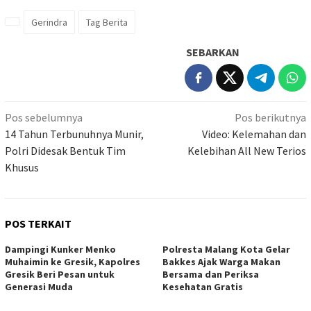
Gerindra
Tag Berita
SEBARKAN
Navigasi
Pos sebelumnya
Pos berikutnya
pos
14 Tahun Terbunuhnya Munir,
Video: Kelemahan dan
Polri Didesak Bentuk Tim
Kelebihan All New Terios
Khusus
POS TERKAIT
Dampingi Kunker Menko
Polresta Malang Kota Gelar
Muhaimin ke Gresik, Kapolres
Bakkes Ajak Warga Makan
Gresik Beri Pesan untuk
Bersama dan Periksa
Generasi Muda
Kesehatan Gratis