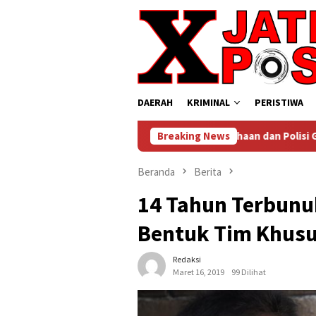
Loncat
ke
konten
DAERAH
KRIMINAL
PERISTIWA
Kolaborasi Keamanan Perusahaan dan Polisi Gagalkan Pencuria
Breaking News
Beranda
Berita
14 Tahun Terbunuh
Bentuk Tim Khus
Redaksi
Maret 16, 2019
99 Dilihat