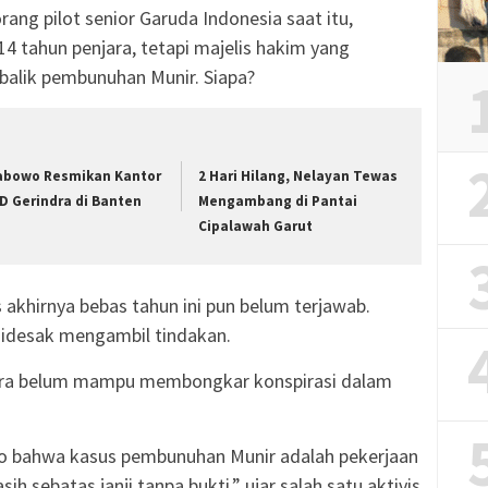
rang pilot senior Garuda Indonesia saat itu,
 14 tahun penjara, tetapi majelis hakim yang
 balik pembunuhan Munir. Siapa?
abowo Resmikan Kantor
2 Hari Hilang, Nelayan Tewas
D Gerindra di Banten
Mengambang di Pantai
Cipalawah Garut
 akhirnya bebas tahun ini pun belum terjawab.
idesak mengambil tindakan.
ra belum mampu membongkar konspirasi dalam
o bahwa kasus pembunuhan Munir adalah pekerjaan
h sebatas janji tanpa bukti,” ujar salah satu aktivis