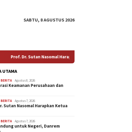
SABTU, 8 AGUSTUS 2026
utan Nasomal Harapkan Ketua Mahkamah Agung Perkuat Kemitraan
A UTAMA
,
BERITA
Agustus 8, 2026
rasi Keamanan Perusahaan dan
…
,
BERITA
Agustus 7, 2026
Dr. Sutan Nasomal Harapkan Ketua
,
BERITA
Agustus 7, 2026
andung untuk Negeri, Danrem
a…