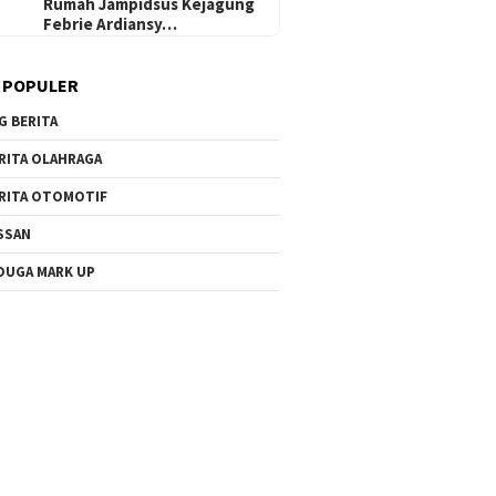
Rumah Jampidsus Kejagung
Febrie Ardiansy…
 POPULER
G BERITA
RITA OLAHRAGA
RITA OTOMOTIF
SSAN
DUGA MARK UP