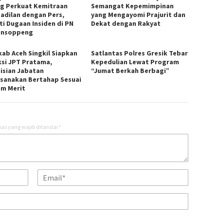
g Perkuat Kemitraan
Semangat Kepemimpinan
adilan dengan Pers,
yang Mengayomi Prajurit dan
ti Dugaan Insiden di PN
Dekat dengan Rakyat
ansoppeng
ab Aceh Singkil Siapkan
Satlantas Polres Gresik Tebar
ksi JPT Pratama,
Kepedulian Lewat Program
isian Jabatan
“Jumat Berkah Berbagi”
ksanakan Bertahap Sesuai
em Merit
as yang wajib ditandai
*