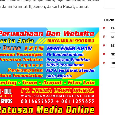
di Jalan Kramat II, Senen, Jakarta Pusat, Jumat
TOPIK
TA
BE
BE
NI
DI