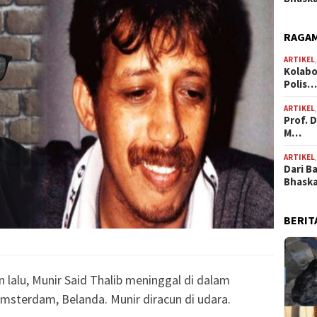
RAGAM
ARTIKEL
Kolabo
Polis
ARTIKEL
Prof. 
M…
ARTIKEL
Dari B
Bhask
BERIT
 lalu, Munir Said Thalib meninggal di dalam
sterdam, Belanda. Munir diracun di udara.