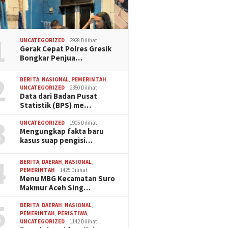
1
UNCATEGORIZED
2928 Dilihat
Gerak Cepat Polres Gresik
Bongkar Penjua…
2
BERITA
,
NASIONAL
,
PEMERINTAH
,
UNCATEGORIZED
2350 Dilihat
Data dari Badan Pusat
Statistik (BPS) me…
3
UNCATEGORIZED
1905 Dilihat
Mengungkap fakta baru
kasus suap pengisi…
4
BERITA
,
DAERAH
,
NASIONAL
,
PEMERINTAH
1425 Dilihat
Menu MBG Kecamatan Suro
Makmur Aceh Sing…
5
BERITA
,
DAERAH
,
NASIONAL
,
PEMERINTAH
,
PERISTIWA
,
UNCATEGORIZED
1142 Dilihat