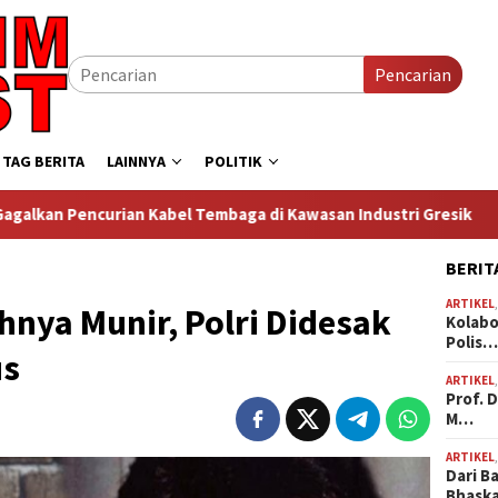
Pencarian
TAG BERITA
LAINNYA
POLITIK
n Kabel Tembaga di Kawasan Industri Gresik
Prof. Dr. S
BERIT
ARTIKEL
nya Munir, Polri Didesak
Kolabo
Polis
us
ARTIKEL
Prof. 
M…
ARTIKEL
Dari B
Bhask