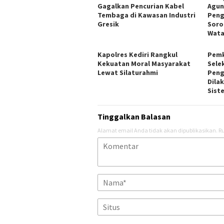
Gagalkan Pencurian Kabel
Agun
Tembaga di Kawasan Industri
Peng
Gresik
Soro
Wat
Kapolres Kediri Rangkul
Pemk
Kekuatan Moral Masyarakat
Sele
Lewat Silaturahmi
Peng
Dila
Sist
Tinggalkan Balasan
Alamat email Anda tidak akan dipublikasikan.
Ru