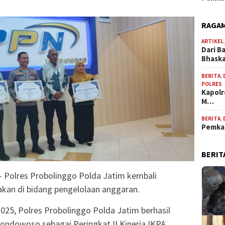
RAGAM
ARTIKEL
Dari B
Bhask
BERITA
,
POLRES
Kapolr
M…
BERITA
,
Pemkab
BERIT
–– Polres Probolinggo Polda Jatim kembali
an di bidang pengelolaan anggaran.
025, Polres Probolinggo Polda Jatim berhasil
ndowoso sebagai Peringkat II Kinerja IKPA