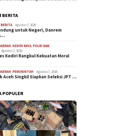
 BERITA
,
BERITA
Agustus 7, 2026
andung untuk Negeri, Danrem
a…
DAERAH
,
KEDIRI RAYA
,
POLRI DAN
Agustus 7, 2026
es Kediri Rangkul Kekuatan Moral
DAERAH
,
PEMERINTAH
Agustus 7, 2026
 Aceh Singkil Siapkan Seleksi JPT …
A POPULER