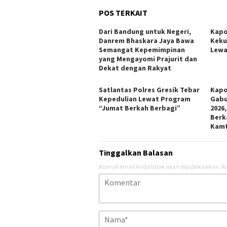
POS TERKAIT
Dari Bandung untuk Negeri,
Kapo
Danrem Bhaskara Jaya Bawa
Keku
Semangat Kepemimpinan
Lewa
yang Mengayomi Prajurit dan
Dekat dengan Rakyat
Satlantas Polres Gresik Tebar
Kapo
Kepedulian Lewat Program
Gabu
“Jumat Berkah Berbagi”
2026
Berk
Kam
Tinggalkan Balasan
Alamat email Anda tidak akan dipublikasikan.
Ru