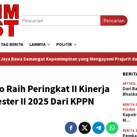
Pencarian
TAG BERITA
LAINNYA
POLITIK
at Kepemimpinan yang Mengayomi Prajurit dan Dekat dengan Ra
BERIT
ARTIKEL
 Raih Peringkat II Kinerja
Dari B
Bhask
ster II 2025 Dari KPPN
BERITA
,
POLRES
Kapolr
M…
BERITA
,
Pemkab