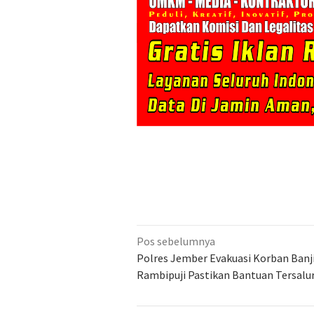
Navigasi
Pos sebelumnya
pos
Polres Jember Evakuasi Korban Banji
Rambipuji Pastikan Bantuan Tersalu