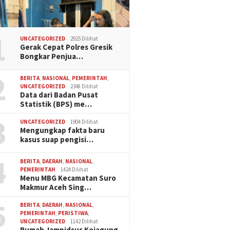
1
UNCATEGORIZED
2925 Dilihat
Gerak Cepat Polres Gresik
Bongkar Penjua…
2
BERITA
,
NASIONAL
,
PEMERINTAH
,
UNCATEGORIZED
2348 Dilihat
Data dari Badan Pusat
Statistik (BPS) me…
3
UNCATEGORIZED
1904 Dilihat
Mengungkap fakta baru
kasus suap pengisi…
4
BERITA
,
DAERAH
,
NASIONAL
,
PEMERINTAH
1424 Dilihat
Menu MBG Kecamatan Suro
Makmur Aceh Sing…
5
BERITA
,
DAERAH
,
NASIONAL
,
PEMERINTAH
,
PERISTIWA
,
UNCATEGORIZED
1142 Dilihat
Rumah Jampidsus Kejagung