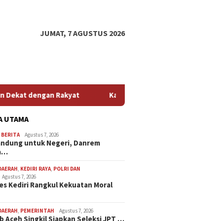
JUMAT, 7 AGUSTUS 2026
kyat
Kapolres Kediri Rangkul Kekuatan Moral Masyarakat
A UTAMA
,
BERITA
Agustus 7, 2026
andung untuk Negeri, Danrem
a…
DAERAH
,
KEDIRI RAYA
,
POLRI DAN
Agustus 7, 2026
es Kediri Rangkul Kekuatan Moral
DAERAH
,
PEMERINTAH
Agustus 7, 2026
 Aceh Singkil Siapkan Seleksi JPT …