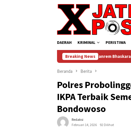
Loncat
ke
konten
DAERAH
KRIMINAL
PERISTIWA
Dari Bandung untuk Negeri, Danrem Bhaskara Jaya Bawa Semang
Breaking News
Beranda
Berita
Polres Probolinggo
IKPA Terbaik Seme
Bondowoso
Redaksi
Februari 14, 2026
92 Dilihat