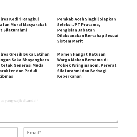
lres Kediri Rangkul
Pemkab Aceh Singkil Siapkan
atan Moral Masyarakat
Seleksi JPT Pratama,
t Silaturahmi
Pengisian Jabatan
Dilaksanakan Bertahap Sesuai
Sistem Merit
lres Gresik Buka Latihan
Momen Hangat Ratusan
ngan Saka Bhayangkara
Warga Makan Bersama di
, Cetak Generasi Muda
Polsek Wringinanom, Pererat
arakter dan Peduli
Silaturahmi dan Berbagi
tibmas
Keberkahan
as yang wajib ditandai
*