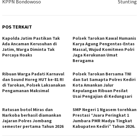
KPPN Bondowoso
Stunting
POS TERKAIT
Kapolda Jatim Pastikan Tak
Polsek Tarokan Kawal Humanis
Ada Ancaman Kerusuhan di
Karya Agung Pengentas-Entas
Jatim, Warga Diminta Tak
Massal, Wujud Komitmen Polri
Percaya Hoaks
Jaga Kerukunan Umat
Beragama
Ribuan Warga Padati Karnaval
Polsek Tarokan Bersama TNI
dan Sound Horeg HUT ke-81 RI
dan Sat Samapta Polres Kediri
di Tarokan, Polsek Laksanakan
Kota Amankan Jalur
Pengamanan Maksimal
Kepulangan Ribuan Pesilat
Usai Pengajian di Kedungsari
Ratusan botol Miras dan
SMP Negeri 1 Ngasem torehkan
Narkoba berhasil diamankan
Prestasi “Juara Peringkat 1
Jajaran Polres Jombang
Jumbara PMR Madya Tingkat
semester pertama Tahun 2026
Kabupaten Kediri” Tahun 2026.