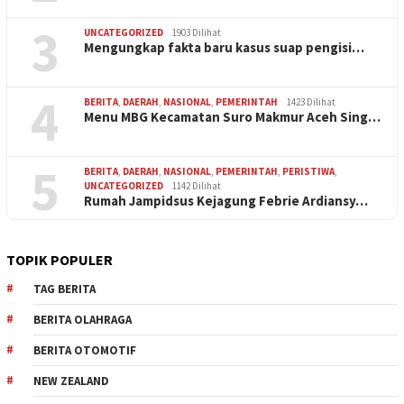
3
UNCATEGORIZED
1903 Dilihat
Mengungkap fakta baru kasus suap pengisi…
4
BERITA
,
DAERAH
,
NASIONAL
,
PEMERINTAH
1423 Dilihat
Menu MBG Kecamatan Suro Makmur Aceh Sing…
5
BERITA
,
DAERAH
,
NASIONAL
,
PEMERINTAH
,
PERISTIWA
,
UNCATEGORIZED
1142 Dilihat
Rumah Jampidsus Kejagung Febrie Ardiansy…
TOPIK POPULER
TAG BERITA
BERITA OLAHRAGA
BERITA OTOMOTIF
NEW ZEALAND