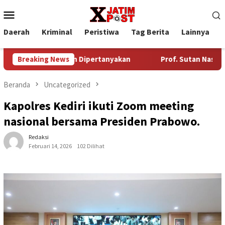
Loncat
Menu
ke
Mobile
konten
Daerah
Kriminal
Peristiwa
Tag Berita
Lainnya
P
ewa Lahan Dipertanyakan
Breaking News
Prof. Sutan Nasomal Harapkan P
Beranda
Uncategorized
Kapolres Kediri ikuti Zoom meeting
nasional bersama Presiden Prabowo.
Redaksi
Februari 14, 2026
102 Dilihat