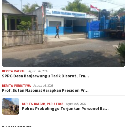
BERITA
,
DAERAH
Agustus 6, 2026
SPPG Desa Banjarwungu Tarik Disorot, Tra…
BERITA
,
PERISTIWA
Agustus 6, 2026
Prof. Sutan Nasomal Harapkan Presiden Pr…
BERITA
,
DAERAH
,
PERISTIWA
Agustus 5, 2026
Polres Probolinggo Terjunkan Personel Ba…