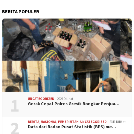
BERITA POPULER
1
UNCATEGORIZED
2924 Dilihat
Gerak Cepat Polres Gresik Bongkar Penjua…
2
BERITA
,
NASIONAL
,
PEMERINTAH
,
UNCATEGORIZED
2341 Dilihat
Data dari Badan Pusat Statistik (BPS) me…