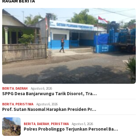
RAGAM BERITA
BERITA
,
DAERAH
Agustus 6, 2026
SPPG Desa Banjarwungu Tarik Disorot, Tra…
BERITA
,
PERISTIWA
Agustus 6, 2026
Prof. Sutan Nasomal Harapkan Presiden Pr…
BERITA
,
DAERAH
,
PERISTIWA
Agustus 5, 2026
Polres Probolinggo Terjunkan Personel Ba…