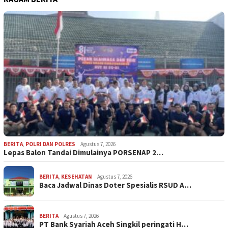
BERITA
,
POLRI DAN POLRES
Agustus 7, 2026
Lepas Balon Tandai Dimulainya PORSENAP 2…
BERITA
,
KESEHATAN
Agustus 7, 2026
Baca Jadwal Dinas Doter Spesialis RSUD A…
BERITA
Agustus 7, 2026
PT Bank Syariah Aceh Singkil peringati H…