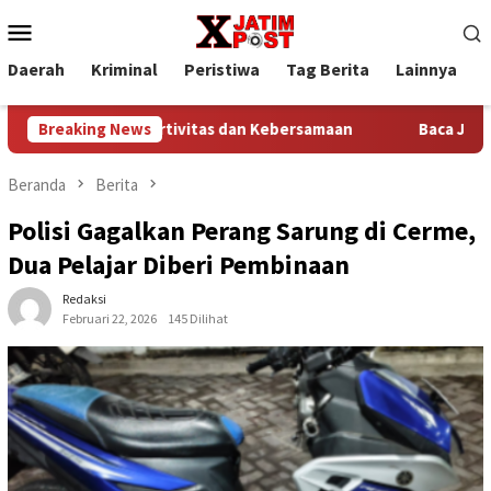
Loncat
Menu
ke
Mobile
konten
Daerah
Kriminal
Peristiwa
Tag Berita
Lainnya
P
gat Sportivitas dan Kebersamaan
Breaking News
Baca Jadwal Dinas Dote
Beranda
Berita
Polisi Gagalkan Perang Sarung di Cerme,
Dua Pelajar Diberi Pembinaan
Redaksi
Februari 22, 2026
145 Dilihat