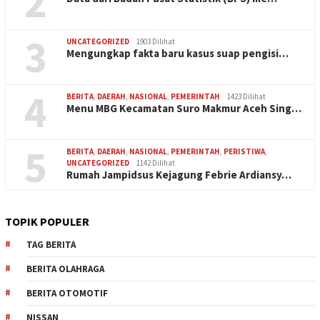
2
3
UNCATEGORIZED
1903 Dilihat
Mengungkap fakta baru kasus suap pengisi…
4
BERITA
,
DAERAH
,
NASIONAL
,
PEMERINTAH
1423 Dilihat
Menu MBG Kecamatan Suro Makmur Aceh Sing…
5
BERITA
,
DAERAH
,
NASIONAL
,
PEMERINTAH
,
PERISTIWA
,
UNCATEGORIZED
1142 Dilihat
Rumah Jampidsus Kejagung Febrie Ardiansy…
TOPIK POPULER
TAG BERITA
BERITA OLAHRAGA
BERITA OTOMOTIF
NISSAN