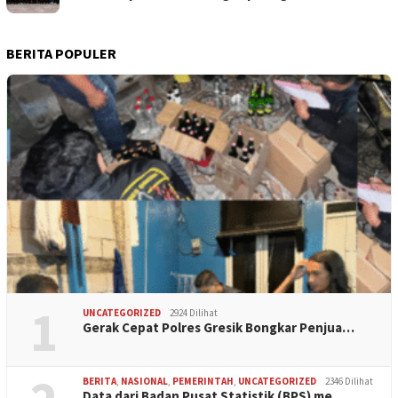
BERITA POPULER
1
UNCATEGORIZED
2924 Dilihat
Gerak Cepat Polres Gresik Bongkar Penjua…
BERITA
,
NASIONAL
,
PEMERINTAH
,
UNCATEGORIZED
2346 Dilihat
Data dari Badan Pusat Statistik (BPS) me…