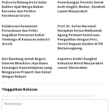
Polresta Malang Kota Gelar
Penerbangan Perintis Untuk
Bakkes Ajak Warga Makan
Aceh Singkil, Medan , Kembali
Bersama dan Periksa
Layani Masyarakat
Kesehatan Gratis
Kolaborasi Keamanan
Prof. Dr. Sutan Nasomal
Perusahaan dan Polisi
Harapkan Ketua Mahkamah
Gagalkan Pencurian Kabel
Agung Perkuat Kemitraan
Tembaga di Kawasan Industri
Pengadilan dengan Pers,
Gresik
Soroti Dugaan Insiden di PN
Watansoppeng
Dari Bandung untuk Negeri,
Kapolres Kediri Rangkul
Danrem Bhaskara Jaya Bawa
Kekuatan Moral Masyarakat
Semangat Kepemimpinan yang
Lewat Silaturahmi
Mengayomi Prajurit dan Dekat
dengan Rakyat
Tinggalkan Balasan
Alamat email Anda tidak akan dipublikasikan.
Ruas yang wajib ditandai
*