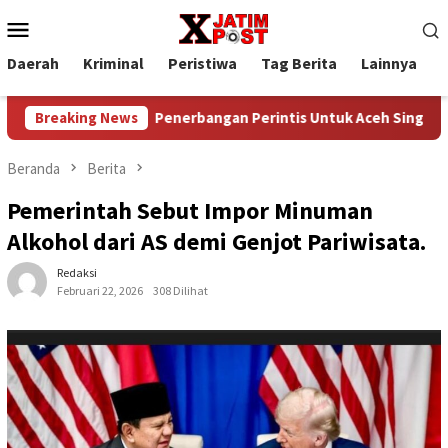
Loncat
Menu
ke
Mobile
konten
Daerah
Kriminal
Peristiwa
Tag Berita
Lainnya
P
s
Breaking News
Penerbangan Perintis Untuk Aceh Singkil, Medan , Kemb
Beranda
Berita
Pemerintah Sebut Impor Minuman
Alkohol dari AS demi Genjot Pariwisata.
Redaksi
Februari 22, 2026
308 Dilihat