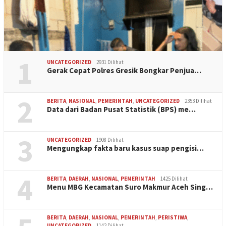
1
UNCATEGORIZED
2931 Dilihat
Gerak Cepat Polres Gresik Bongkar Penjua…
2
BERITA
,
NASIONAL
,
PEMERINTAH
,
UNCATEGORIZED
2353 Dilihat
Data dari Badan Pusat Statistik (BPS) me…
3
UNCATEGORIZED
1908 Dilihat
Mengungkap fakta baru kasus suap pengisi…
4
BERITA
,
DAERAH
,
NASIONAL
,
PEMERINTAH
1425 Dilihat
Menu MBG Kecamatan Suro Makmur Aceh Sing…
BERITA
,
DAERAH
,
NASIONAL
,
PEMERINTAH
,
PERISTIWA
,
UNCATEGORIZED
1142 Dilihat