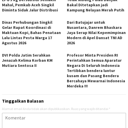
Mahal, Pemkab Aceh Singkil
Bakal Ditetapkan jadi
Diminta Sidak Jalur Distribusi
Kampung Nelayan Merah Putih
Dinas Perhubungan Singkil
Dari Batujajar untuk
Gelar Rapat Koordinasi di
Nusantara, Danrem Bhaskara
Maktuan Kopi, Bahas Penataan
Jaya Serap Nilai Kepemimpinan
Lalu Lintas Pesta Warga 17
Modern di Apel Dansat TNI AD
Agustus 2026
2026
DVI Polda Jatim Serahkan
Profesor Minta Presiden RI
Jenazah Kelima Korban KM
Perintahkan Semua Aparatur
Mutiara Sentosa II
Negara Di Seluruh Indonesia
Tertibkan bendera luntur
kusam dan Pasang Bendera
Bercahaya Mewarnai Indonesia
Merdeka !!!
Tinggalkan Balasan
Alamat email Anda tidak akan dipublikasikan.
Ruas yang wajib ditandai
*