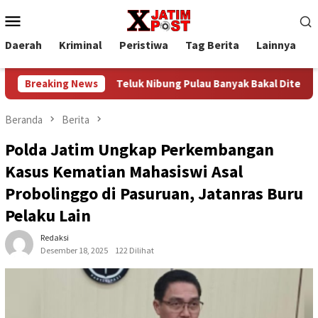
Loncat
Menu
ke
Mobile
konten
Daerah
Kriminal
Peristiwa
Tag Berita
Lainnya
P
tribusi
Breaking News
Teluk Nibung Pulau Banyak Bakal Ditetapkan jadi
Beranda
Berita
Polda Jatim Ungkap Perkembangan
Kasus Kematian Mahasiswi Asal
Probolinggo di Pasuruan, Jatanras Buru
Pelaku Lain
Redaksi
Desember 18, 2025
122 Dilihat