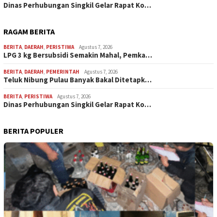
Dinas Perhubungan Singkil Gelar Rapat Ko…
RAGAM BERITA
BERITA
,
DAERAH
,
PERISTIWA
Agustus 7, 2026
LPG 3 kg Bersubsidi Semakin Mahal, Pemka…
BERITA
,
DAERAH
,
PEMERINTAH
Agustus 7, 2026
Teluk Nibung Pulau Banyak Bakal Ditetapk…
BERITA
,
PERISTIWA
Agustus 7, 2026
Dinas Perhubungan Singkil Gelar Rapat Ko…
BERITA POPULER