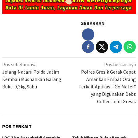
SEBARKAN
Navigasi
Pos sebelumnya
Pos berikutnya
pos
Jelang Nataru Polda Jatim
Polres Gresik Gerak Cepat
Kembali Musnahkan Barang
Amankan Empat Orang
Bukti 9,3kg Sabu
Terkait Aplikasi “Go Matel”
yang Digunakan Debt
Collector di Gresik
POS TERKAIT
LPG 3 kg Bersubsidi Semakin
Teluk Nibung Pulau Banyak