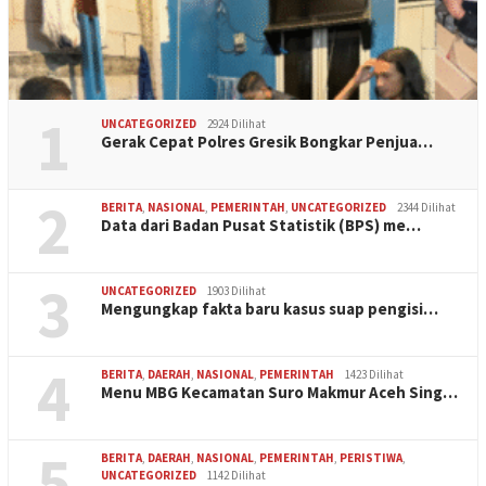
1
UNCATEGORIZED
2924 Dilihat
Gerak Cepat Polres Gresik Bongkar Penjua…
2
BERITA
,
NASIONAL
,
PEMERINTAH
,
UNCATEGORIZED
2344 Dilihat
Data dari Badan Pusat Statistik (BPS) me…
3
UNCATEGORIZED
1903 Dilihat
Mengungkap fakta baru kasus suap pengisi…
4
BERITA
,
DAERAH
,
NASIONAL
,
PEMERINTAH
1423 Dilihat
Menu MBG Kecamatan Suro Makmur Aceh Sing…
5
BERITA
,
DAERAH
,
NASIONAL
,
PEMERINTAH
,
PERISTIWA
,
UNCATEGORIZED
1142 Dilihat