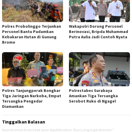
Polres Probolinggo Terjunkan
Wakapolri Dorong Personel
Personel Bantu Padamkan
Berinovasi, Bripda Muhammad
Kebakaran Hutan di Gunung
Putra Aulia Jadi Contoh Nyata
Bromo
Polres Tanjungperak Bongkar
Polrestabes Surabaya
Tiga Jaringan Narkoba, Empat
Amankan Tiga Tersangka
Tersangka Pengedar
Serobot Ruko di Ngagel
Diamankan
Tinggalkan Balasan
Alamat email Anda tidak akan dipublikasikan.
Ruas yang wajib ditandai
*