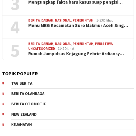
3
Mengungkap fakta baru kasus suap pengisi…
4
BERITA
,
DAERAH
,
NASIONAL
,
PEMERINTAH
1423 Dilihat
Menu MBG Kecamatan Suro Makmur Aceh Sing…
5
BERITA
,
DAERAH
,
NASIONAL
,
PEMERINTAH
,
PERISTIWA
,
UNCATEGORIZED
1142 Dilihat
Rumah Jampidsus Kejagung Febrie Ardiansy…
TOPIK POPULER
TAG BERITA
BERITA OLAHRAGA
BERITA OTOMOTIF
NEW ZEALAND
KEJAHATAN