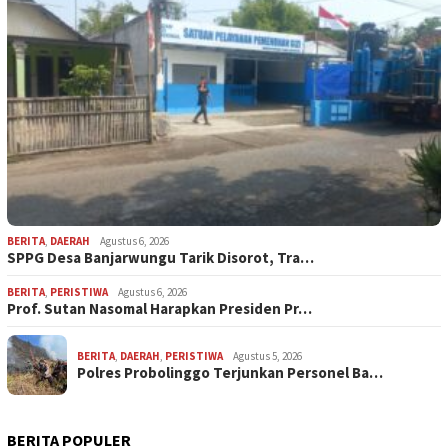
BERITA
,
DAERAH
Agustus 6, 2026
SPPG Desa Banjarwungu Tarik Disorot, Tra…
BERITA
,
PERISTIWA
Agustus 6, 2026
Prof. Sutan Nasomal Harapkan Presiden Pr…
BERITA
,
DAERAH
,
PERISTIWA
Agustus 5, 2026
Polres Probolinggo Terjunkan Personel Ba…
BERITA POPULER