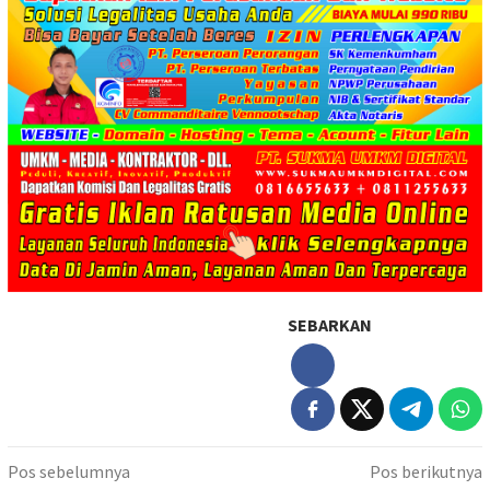
SEBARKAN
Navigasi
Pos sebelumnya
Pos berikutnya