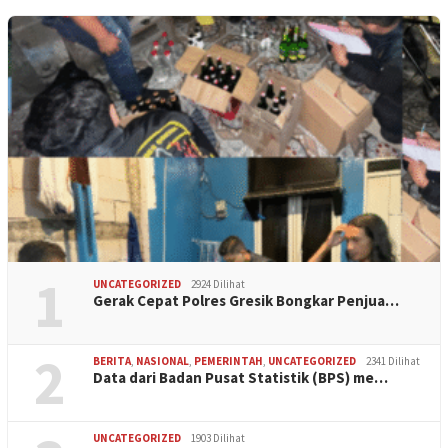
1
UNCATEGORIZED
2924 Dilihat
Gerak Cepat Polres Gresik Bongkar Penjua…
2
BERITA
,
NASIONAL
,
PEMERINTAH
,
UNCATEGORIZED
2341 Dilihat
Data dari Badan Pusat Statistik (BPS) me…
UNCATEGORIZED
1903 Dilihat