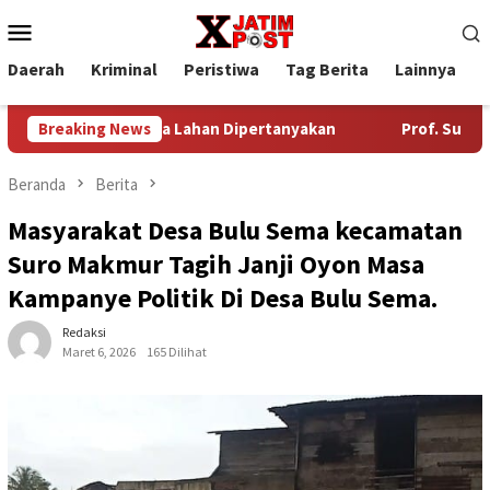
Loncat
Menu
ke
Mobile
konten
Daerah
Kriminal
Peristiwa
Tag Berita
Lainnya
P
oalan Sewa Lahan Dipertanyakan
Breaking News
Prof. Sutan Nasomal Har
Beranda
Berita
Masyarakat Desa Bulu Sema kecamatan
Suro Makmur Tagih Janji Oyon Masa
Kampanye Politik Di Desa Bulu Sema.
Redaksi
Maret 6, 2026
165 Dilihat