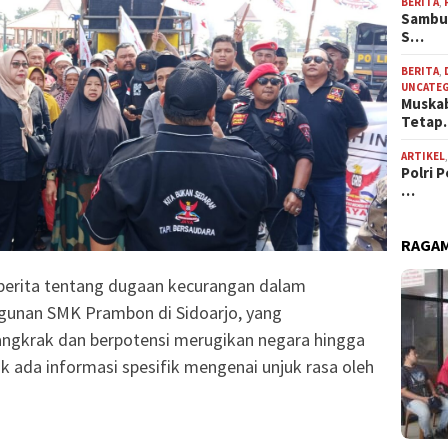
BERITA
,
Sambut
S…
BERITA
,
UNCATE
Muskab
Teta
ARTIKEL
Polri 
…
RAGAM
 berita tentang dugaan kecurangan dalam
unan SMK Prambon di Sidoarjo, yang
ngkrak dan berpotensi merugikan negara hingga
ak ada informasi spesifik mengenai unjuk rasa oleh