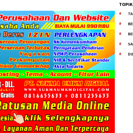
TOPIK
TA
BE
BE
SA
DI