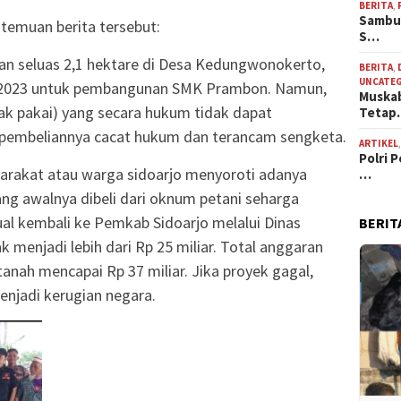
BERITA
,
Sambut
 temuan berita tersebut:
S…
an seluas 2,1 hektare di Desa Kedungwonokerto,
BERITA
,
UNCATE
r 2023 untuk pembangunan SMK Prambon. Namun,
Muskab
(hak pakai) yang secara hukum tidak dapat
Teta
s pembeliannya cacat hukum dan terancam sengketa.
ARTIKEL
Polri 
yarakat atau warga sidoarjo menyoroti adanya
…
ng awalnya dibeli dari oknum petani seharga
jual kembali ke Pemkab Sidoarjo melalui Dinas
BERIT
 menjadi lebih dari Rp 25 miliar. Total anggaran
anah mencapai Rp 37 miliar. Jika proyek gagal,
enjadi kerugian negara.