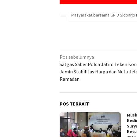
Masyarakat bersama GRIB Sidoarjo 
Navigasi
Pos sebelumnya
pos
Satgas Saber Polda Jatim Teken Ko
Jamin Stabilitas Harga dan Mutu Jel
Ramadan
POS TERKAIT
Musk
Kedi
Sury
Ketu