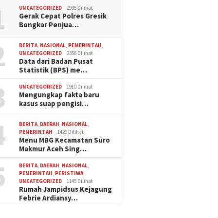
1
UNCATEGORIZED
2935 Dilihat
Gerak Cepat Polres Gresik
Bongkar Penjua…
2
BERITA
,
NASIONAL
,
PEMERINTAH
,
UNCATEGORIZED
2356 Dilihat
Data dari Badan Pusat
Statistik (BPS) me…
3
UNCATEGORIZED
1910 Dilihat
Mengungkap fakta baru
kasus suap pengisi…
4
BERITA
,
DAERAH
,
NASIONAL
,
PEMERINTAH
1426 Dilihat
Menu MBG Kecamatan Suro
Makmur Aceh Sing…
5
BERITA
,
DAERAH
,
NASIONAL
,
PEMERINTAH
,
PERISTIWA
,
UNCATEGORIZED
1145 Dilihat
Rumah Jampidsus Kejagung
Febrie Ardiansy…