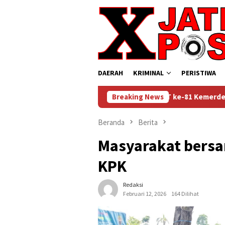
Loncat
ke
konten
DAERAH
KRIMINAL
PERISTIWA
Sambut HUT ke-81 Kemerdekaan RI, Lapas Sido
Breaking News
Beranda
Berita
Masyarakat bersa
KPK
Redaksi
Februari 12, 2026
164 Dilihat