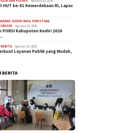
POLRI DAN POLRES
Agustus 10, 2026
 HUT ke-81 Kemerdekaan RI, Lapas
DAERAH
,
KEDIRI RAYA
,
PERISTIWA
,
GORIZED
Agustus 10, 2026
 POBSI Kabupaten Kediri 2026
p…
,
BERITA
Agustus 10, 2026
Perkuat Layanan Publik yang Mudah,
 BERITA