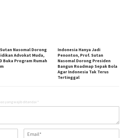
 Sutan Nasomal Dorong
Indonesia Hanya Jadi
idikan Advokat Muda,
Penonton, Prof. Sutan
D Buka Program Rumah
Nasomal Dorong Presiden
um
Bangun Roadmap Sepak Bola
Agar Indonesia Tak Terus
Tertinggal
as yang wajib ditandai
*